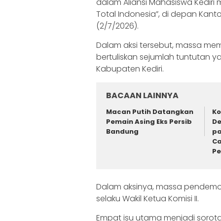
dalam Aliansi Mahasiswa Kediri 
Total Indonesia”, di depan Kant
(2/7/2026).
‎‎Dalam aksi tersebut, massa m
bertuliskan sejumlah tuntutan 
Kabupaten Kediri.
BACAAN LAINNYA
Macan Putih Datangkan
Ko
Pemain Asing Eks Persib
De
Bandung
pa
Ca
P
‎‎Dalam aksinya, massa pendemo
selaku Wakil Ketua Komisi II.
‎Empat isu utama menjadi sorota