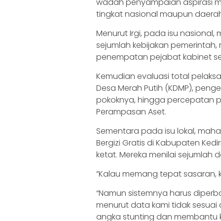
wadah penyampaian aspirasi ma
tingkat nasional maupun daerah
‎Menurut Irgi, pada isu nasiona
sejumlah kebijakan pemerintah,
penempatan pejabat kabinet se
Kemudian evaluasi total pelaks
Desa Merah Putih (KDMP), pengem
pokoknya, hingga percepatan
Perampasan Aset.
‎‎Sementara pada isu lokal, ma
Bergizi Gratis di Kabupaten Ke
ketat. Mereka menilai sejumlah
‎”Kalau memang tepat sasaran, 
“Namun sistemnya harus diperb
menurut data kami tidak sesuai
angka stunting dan membantu 