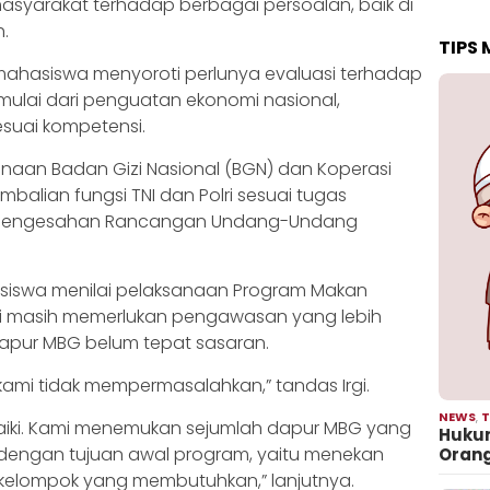
syarakat terhadap berbagai persoalan, baik di
.
TIPS
l, mahasiswa menyoroti perlunya evaluasi terhadap
 mulai dari penguatan ekonomi nasional,
suai kompetensi.
anaan Badan Gizi Nasional (BGN) dan Koperasi
balian fungsi TNI dan Polri sesuai tugas
 pengesahan Rancangan Undang-Undang
hasiswa menilai pelaksanaan Program Makan
diri masih memerlukan pengawasan yang lebih
 dapur MBG belum tepat sasaran.
kami tidak mempermasalahkan,” tandas Irgi.
NEWS
,
T
aiki. Kami menemukan sejumlah dapur MBG yang
Hukum
 dengan tujuan awal program, yaitu menekan
Oran
kelompok yang membutuhkan,” lanjutnya.