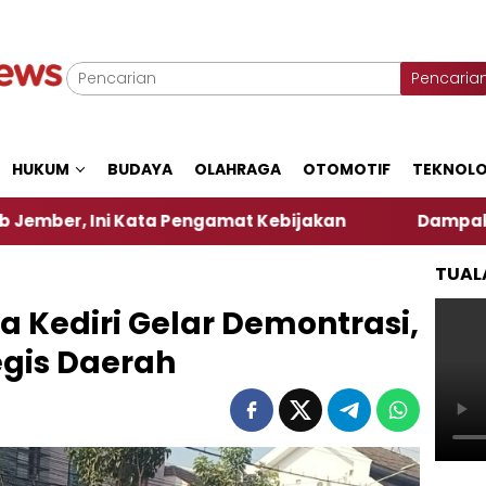
Pencaria
HUKUM
BUDAYA
OLAHRAGA
OTOMOTIF
TEKNOLO
ata Pengamat Kebijakan ‎
Dampak El Nino, Sejuml
TUAL
a Kediri Gelar Demontrasi,
tegis Daerah