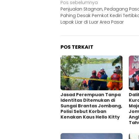
Navigasi
Pos sebelumnya
Penjualan Stagnan, Pedagang Pas
pos
Pahing Desak Pemkot Kediri Tertibk
Lapak Liar di Luar Area Pasar
POS TERKAIT
Jasad Perempuan Tanpa
Dali
Identitas Ditemukan di
Kur
Sungai Brantas Jombang,
Maje
Polisi Sebut Korban
Jom
Kenakan Kaus Hello Kitty
Ang
Tah