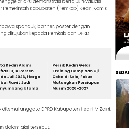
menggelar aksi demonstrasi bertajuk “Evaluasi
or Pemerintah Kabupaten (Pemkab) Kediri, Kamis
embawa spanduk, banner, poster dengan
yang ditujukan kepada Pemkab dan DPRD
ta Kediri Alami
Persik Kediri Gelar
flasi 0,14 Persen
Training Camp dan Uji
SEDA
da Juli 2026, Harga
Coba di Solo, Fokus
bai Rawit Jadi
Matangkan Persiapan
enyumbang Utama
Musim 2026-2027
 ditemui anggota DPRD Kabupaten Kediri, M Zaini,
n dalam aksi tersebut.