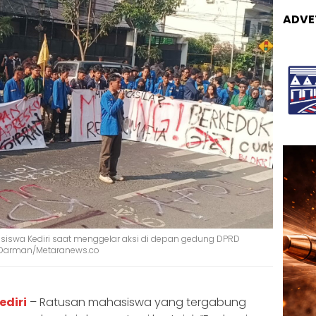
ADVE
hasiswa Kediri saat menggelar aksi di depan gedung DPRD
: Darman/Metaranews.co
ediri
– Ratusan mahasiswa yang tergabung