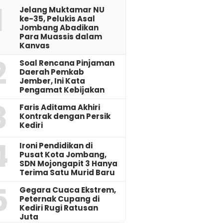
1
Jelang Muktamar NU
ke-35, Pelukis Asal
Jombang Abadikan
Para Muassis dalam
Kanvas
2
‎Soal Rencana Pinjaman
Daerah Pemkab
Jember, Ini Kata
Pengamat Kebijakan ‎
3
Faris Aditama Akhiri
Kontrak dengan Persik
Kediri
4
Ironi Pendidikan di
Pusat Kota Jombang,
SDN Mojongapit 3 Hanya
Terima Satu Murid Baru
5
‎Gegara Cuaca Ekstrem,
Peternak Cupang di
Kediri Rugi Ratusan
Juta