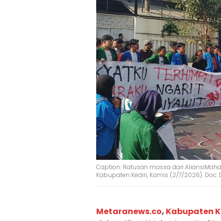
‎‎Caption: Ratusan massa dari Aliansi‎Ma
Kabupaten Kediri, Kamis (2/7/2026). Doc
‎Metaranews.co
,
Kabupaten K