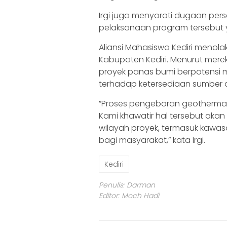
Irgi juga menyoroti dugaan pe
pelaksanaan program tersebut ya
‎Aliansi Mahasiswa Kediri meno
Kabupaten Kediri. Menurut mer
proyek panas bumi berpotensi 
terhadap ketersediaan sumber a
‎‎”Proses pengeboran geotherm
Kami khawatir hal tersebut akan
wilayah proyek, termasuk kawas
bagi masyarakat,” kata Irgi.
Kediri
Penulis: Darman
Editor: Moch Hadi