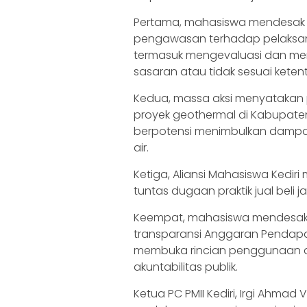
Pertama, mahasiswa mendesak D
pengawasan terhadap pelaksana
termasuk mengevaluasi dan menu
sasaran atau tidak sesuai keten
‎‎Kedua, massa aksi menyatak
proyek geothermal di Kabupaten 
berpotensi menimbulkan dampa
air.
‎‎Ketiga, Aliansi Mahasiswa Ke
tuntas dugaan praktik jual beli 
‎‎Keempat, mahasiswa mendesak
transparansi Anggaran Pendapa
membuka rincian penggunaan 
akuntabilitas publik.
‎Ketua PC PMII Kediri, Irgi Ahma