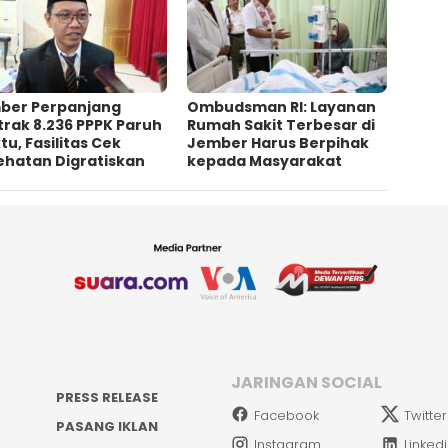
ber Perpanjang
Ombudsman RI: Layanan
rak 8.236 PPPK Paruh
Rumah Sakit Terbesar di
u, Fasilitas Cek
Jember Harus Berpihak
ehatan Digratiskan
kepada Masyarakat
JARINGAN SOCIAL
PRESS RELEASE
Facebook
Twitter
PASANG IKLAN
Instagram
Linked