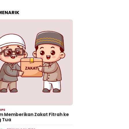
 MENARIK
IPS
 Memberikan Zakat Fitrah ke
g Tua