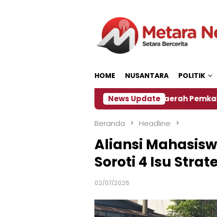
Loncat
ke
konten
HOME
NUSANTARA
POLITIK
‎Soal Rencana Pinjaman Daerah Pemkab Jember, Ini K
News Update
Beranda
Headline
Aliansi Mahasisw
Soroti 4 Isu Stra
02/07/2026