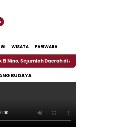
n
GI
WISATA
PARIWARA
ah Daerah di Jember Alami Krisi Air
Harga Pertam
ANG BUDAYA