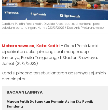
Caption: Pelatih Persik Kediri, Divaldo Alves, saat sesi konfrensi pers
sebelum pertandingan,, Kamis (23/3/2023). Doc: Anis/Metaranews.co
Metaranews.co
,
Kota Kediri
– Skuad Persik Kediri
diperkirakan bakal pincang saat menghadapi
tamunya, Persita Tangerang, di Stadion Brawijaya,
Jumat (25/3/2023).
Kondisi pincang tersebut lantaran absennya sejumlah
pemain pilar.
BACAAN LAINNYA
Macan Putih Datangkan Pemain Asing Eks Persib
Bandung