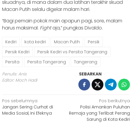
skuadnya, di mana dalam dua latihan terakhir skuad
Macan Putih selalu digelar malam hari.
“Bagi pemain pokok main apapun pagi, sore, malam
harus maksimal.
Fight
aja,” pungkas Divaldo.
Kediri
kota kediri
Macan Putih
Persik
Persik Kediri
Persik Kediri vs Persita Tangerang
Persita
Persita Tangerang
Tangerang
Penulis: Anis
SEBARKAN
Editor: Moch Hadi
Navigasi
Pos sebelumnya
Pos berikutnya
Jangan Sering Curhat di
Polisi Amankan Puluhan
pos
Media Sosial, Ini Efeknya
Remaja yang Terlibat Perang
Sarung di Kota Kediri