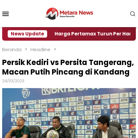
Loncat
ke
Menu
konten
Mobile
si Air
News Update
Harga Pertamax Turun Per Hari Ini, Segini
Beranda
Headline
Persik Kediri vs Persita Tangerang,
Macan Putih Pincang di Kandang
24/03/2023