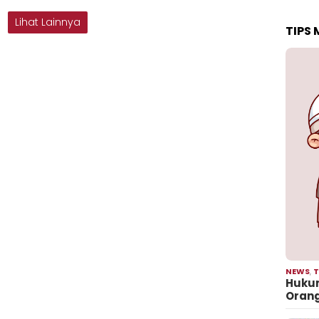
Lihat Lainnya
TIPS
NEWS
,
T
Hukum
Oran