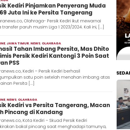
sik Kediri Pinjamkan Penyerang Muda
D
69 Juta Ini ke Persita Tangerang
anews.co, Olahraga- Persik Kediri ikut mewarnai
 transfer paruh musim Liga 1 2023/2024. Kali ini, […]
INE
,
JAWA TIMUR
,
NEWS
,
OLAHRAGA
Adinda
hasil Tahan Imbang Persita, Mas Dhito
imis Persik Kediri Kantongi 3 Poin Saat
an PSS
anews.co, Kediri – Persik Kediri berhasil
SEDA
umpulkan satu poin setelah menahan imbang atas
inan Persita […]
INE
,
NEWS
,
OLAHRAGA
Moch
sik Kediri vs Persita Tangerang, Macan
Hadi
ih Pincang di Kandang
anews.co, Kota Kediri – Skuad Persik Kediri
rkirakan bakal pincang saat menghadapi tamunya,