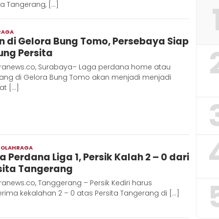
ta Tangerang, […]
RAGA
Admin
n di Gelora Bung Tomo, Persebaya Siap
Metaranews
ung Persita
ranews.co, Surabaya– Laga perdana home atau
ang di Gelora Bung Tomo akan menjadi menjadi
at […]
,
OLAHRAGA
Redaksi
a Perdana Liga 1, Persik Kalah 2 – 0 dari
Metara
sita Tangerang
anews.co, Tanggerang – Persik Kediri harus
ima kekalahan 2 – 0 atas Persita Tangerang di […]