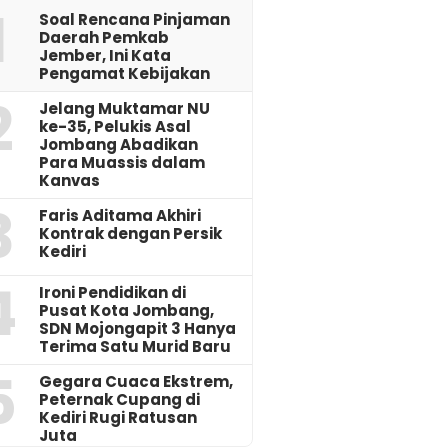
1
‎Soal Rencana Pinjaman
Daerah Pemkab
Jember, Ini Kata
Pengamat Kebijakan ‎
2
Jelang Muktamar NU
ke-35, Pelukis Asal
Jombang Abadikan
Para Muassis dalam
Kanvas
3
Faris Aditama Akhiri
Kontrak dengan Persik
Kediri
4
Ironi Pendidikan di
Pusat Kota Jombang,
SDN Mojongapit 3 Hanya
Terima Satu Murid Baru
5
‎Gegara Cuaca Ekstrem,
Peternak Cupang di
Kediri Rugi Ratusan
Juta