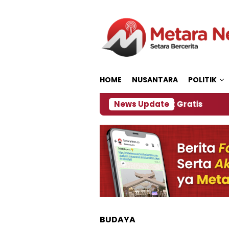
Loncat
ke
konten
HOME
NUSANTARA
POLITIK
Panitia Siapkan Kopi dan Pijat Gratis
News Update
Jember J
BUDAYA