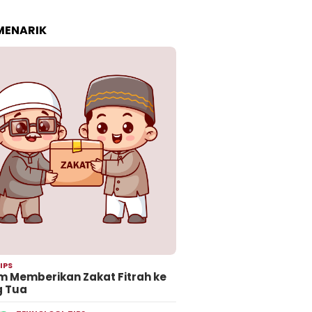
 MENARIK
IPS
 Memberikan Zakat Fitrah ke
g Tua