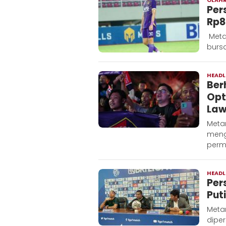
Per
Rp8
Metar
bursa
HEADL
Ber
Opt
Law
Metar
meng
perma
HEADL
Per
Put
Metar
dipe