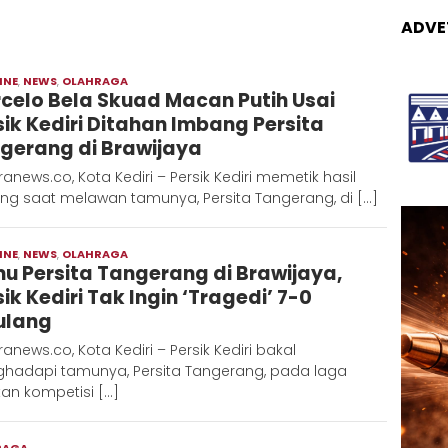
ADVE
INE
,
NEWS
,
OLAHRAGA
Moch
celo Bela Skuad Macan Putih Usai
Hadi
sik Kediri Ditahan Imbang Persita
gerang di Brawijaya
anews.co, Kota Kediri – Persik Kediri memetik hasil
ng saat melawan tamunya, Persita Tangerang, di […]
INE
,
NEWS
,
OLAHRAGA
Moch
u Persita Tangerang di Brawijaya,
Hadi
ik Kediri Tak Ingin ‘Tragedi’ 7-0
ulang
anews.co, Kota Kediri – Persik Kediri bakal
hadapi tamunya, Persita Tangerang, pada laga
tan kompetisi […]
RAGA
Adinda