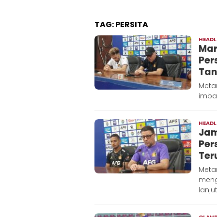
TAG:
PERSITA
HEADL
Mar
Per
Tan
Metar
imba
HEADL
Jam
Pers
Ter
Metar
meng
lanju
OLAH