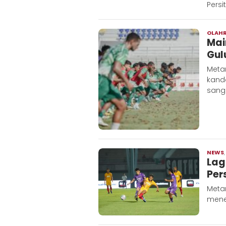
Persi
OLAH
Mai
Gul
Meta
kand
sang
NEWS
Lag
Per
Metar
mener