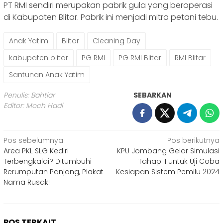
PT RMI sendiri merupakan pabrik gula yang beroperasi
di Kabupaten Blitar. Pabrik ini menjadi mitra petani tebu.
Anak Yatim
Blitar
Cleaning Day
kabupaten blitar
PG RMI
PG RMI Blitar
RMI Blitar
Santunan Anak Yatim
Penulis: Bahtiar
SEBARKAN
Editor: Moch Hadi
Navigasi
Pos sebelumnya
Pos berikutnya
Area PKL SLG Kediri
KPU Jombang Gelar Simulasi
pos
Terbengkalai? Ditumbuhi
Tahap II untuk Uji Coba
Rerumputan Panjang, Plakat
Kesiapan Sistem Pemilu 2024
Nama Rusak!
POS TERKAIT