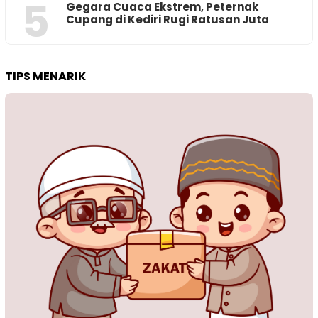
5
‎Gegara Cuaca Ekstrem, Peternak
Cupang di Kediri Rugi Ratusan Juta
TIPS MENARIK