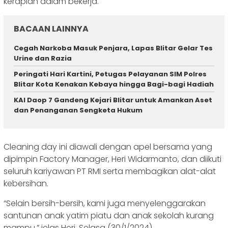
kerapian dalam bekerja.
BACAAN LAINNYA
Cegah Narkoba Masuk Penjara, Lapas Blitar Gelar Tes
Urine dan Razia
Peringati Hari Kartini, Petugas Pelayanan SIM Polres
Blitar Kota Kenakan Kebaya hingga Bagi-bagi Hadiah
KAI Daop 7 Gandeng Kejari Blitar untuk Amankan Aset
dan Penanganan Sengketa Hukum
Cleaning day ini diawali dengan apel bersama yang
dipimpin Factory Manager, Heri Widarmanto, dan diikuti
seluruh kariyawan PT RMI serta membagikan alat-alat
kebersihan.
“Selain bersih-bersih, kami juga menyelenggarakan
santunan anak yatim piatu dan anak sekolah kurang
mampu,” jelas Heri, Selasa (30/1/2024).