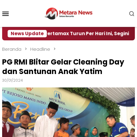
Loncat
ke
Menu
konten
Mobile
Harga Pertamax Turun Per Hari Ini, Segini Harganya
News Update
Beranda
Headline
PG RMI Blitar Gelar Cleaning Day
dan Santunan Anak Yatim
30/01/2024