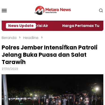
Loncat
ke
Menu
konten
Mobile
er Alami Krisi Air
News Update
Harga Pertamax Turun Per Har
Beranda
Headline
Polres Jember Intensifkan Patroli
Jelang Buka Puasa dan Salat
Tarawih
27/03/2023