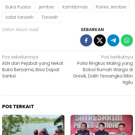
Buka Puasa
jember
Kamtibmas
Polres Jember
salat tarawih
Tarawih
Editor: Moch Hadi
SEBARKAN
Navigasi
Pos sebelumnya
Pos berikutnya
ASN dan Pejabat yang Nekat
Polisi Ringkus Maling yang
pos
Buka Bersama, Bisa Dapat
Bobol Rumah Warga di
Sanksi
Gresik, Dalih Tersangka Bikin
Ngilu
POS TERKAIT