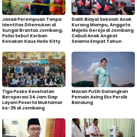
Jasad Perempuan Tanpa
Dalih Biayai Sekolah Anak
Identitas Ditemukan di
Kurang Mampu, Anggota
Sungai Brantas Jombang,
Majelis Gereja di Jombang
Polisi Sebut Korban
Cabuli Anak Angkat
Kenakan Kaus Hello Kitty
Selama Empat Tahun
Tiga Posko Kesehatan
Macan Putih Datangkan
Beroperasi 24 Jam Siap
Pemain Asing Eks Persib
Layani Peserta Muktamar
Bandung
ke-35 di Jombang