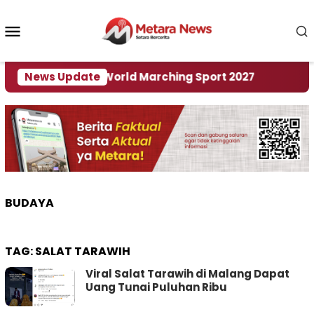
Loncat
ke
Menu
konten
Mobile
Tuan Rumah World Marching Sport 2027
News Update
‎Soal Re
BUDAYA
TAG:
SALAT TARAWIH
Viral Salat Tarawih di Malang Dapat
Uang Tunai Puluhan Ribu