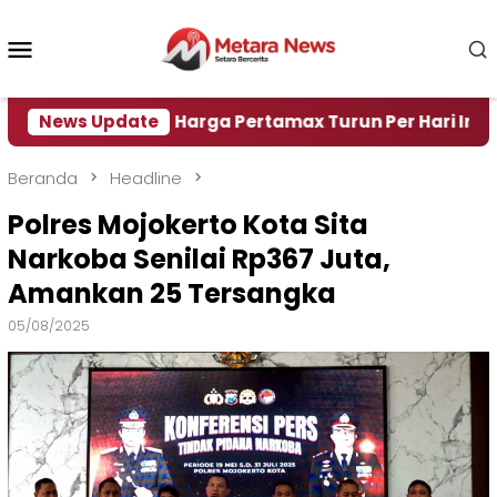
Loncat
ke
Menu
konten
Mobile
Air
News Update
Harga Pertamax Turun Per Hari Ini, Segini Ha
Beranda
Headline
Polres Mojokerto Kota Sita
Narkoba Senilai Rp367 Juta,
Amankan 25 Tersangka
05/08/2025