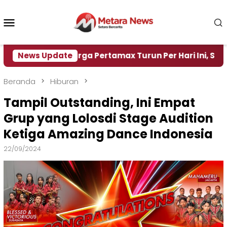
Loncat
ke
Menu
konten
Mobile
ir
News Update
Harga Pertamax Turun Per Hari Ini, Segini Har
Beranda
Hiburan
Tampil Outstanding, Ini Empat
Grup yang Lolosdi Stage Audition
Ketiga Amazing Dance Indonesia
22/09/2024