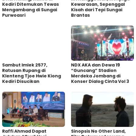
Kediri Ditemukan Tewas
Kewarasan, Sepenggal
Mengambang di Sungai
Kisah dari Tepi Sungai
Purwoasri
Brantas
Sambut Imlek 2577,
NDX AKA dan Dewa 19
Ratusan Rupang di
“Guncang” Stadion
Klenteng Tjoe Hwie Kiong
Merdeka Jombang di
Kediri Disucikan
Konser Dialog Cinta Vol 3
Raffi Ahmad Dapat
Sinopsis No Other Land,