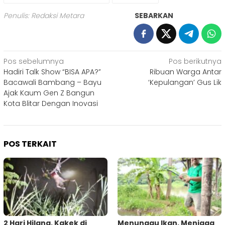
Penulis: Redaksi Metara
SEBARKAN
Navigasi
Pos sebelumnya
Pos berikutnya
Hadiri Talk Show “BISA APA?”
Ribuan Warga Antar
pos
Bacawali Bambang – Bayu
‘Kepulangan’ Gus Lik
Ajak Kaum Gen Z Bangun
Kota Blitar Dengan Inovasi
POS TERKAIT
2 Hari Hilang, Kakek di
Menunggu Ikan, Menjaga