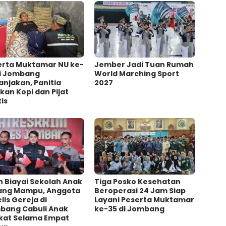
erta Muktamar NU ke-
Jember Jadi Tuan Rumah
di Jombang
World Marching Sport
njakan, Panitia
2027
kan Kopi dan Pijat
is
h Biayai Sekolah Anak
Tiga Posko Kesehatan
ang Mampu, Anggota
Beroperasi 24 Jam Siap
lis Gereja di
Layani Peserta Muktamar
bang Cabuli Anak
ke-35 di Jombang
kat Selama Empat