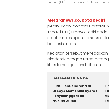
Tribakti (UIT) Lirboyo Kediri, 30 November 2
Metaranews.co
,
Kota Kediri
–
pembukaan Program Doktoral Pen
Tribakti (UIT) Lirboyo Kediri p
sekaligus kesiapan kampus dala
berbasis turots.
Kegiatan tersebut menegaskan 
akademik dengan tetap berpegan
khas lembaga pendidikan ini.
BACAAN LAINNYA
PBNU Sebut Sarana di
Li
Lirboyo Memenuhi Syarat
T
Penyelenggaraan
Mu
Mukmatamar
T