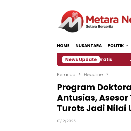
Loncat
ke
konten
HOME
NUSANTARA
POLITIK
a Siapkan Kopi dan Pijat Gratis
News Update
Jember Jadi Tu
Beranda
Headline
Program Doktoral
Antusias, Aseso
Turots Jadi Nilai
01/12/2025