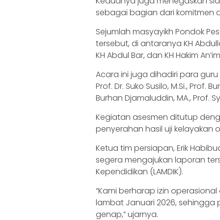
Keduanya juga menegaskan si
sebagai bagian dari komitmen 
Sejumlah masyayikh Pondok Pesa
tersebut, di antaranya KH Abdull
KH Abdul Bar, dan KH Hakim An’i
Acara ini juga dihadiri para guru
Prof. Dr. Suko Susilo, M.Si., Prof. 
Burhan Djamaluddin, MA., Prof. Syam
Kegiatan asesmen ditutup den
penyerahan hasil uji kelayakan 
Ketua tim persiapan, Erik Habi
segera mengajukan laporan ter
Kependidikan (LAMDIK).
“Kami berharap izin operasional
lambat Januari 2026, sehingga 
genap,” ujarnya.