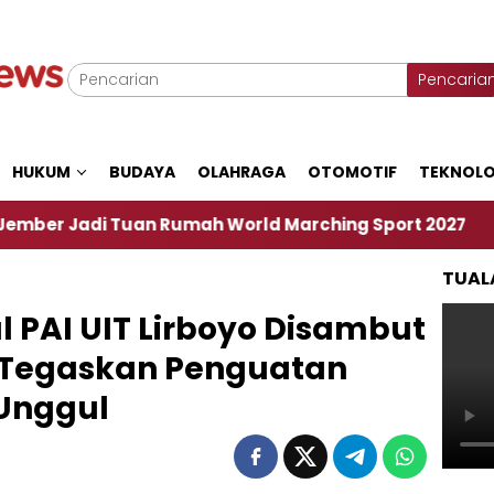
Pencaria
HUKUM
BUDAYA
OLAHRAGA
OTOMOTIF
TEKNOLO
an Rumah World Marching Sport 2027
‎Soal Ren
TUAL
 PAI UIT Lirboyo Disambut
r Tegaskan Penguatan
 Unggul