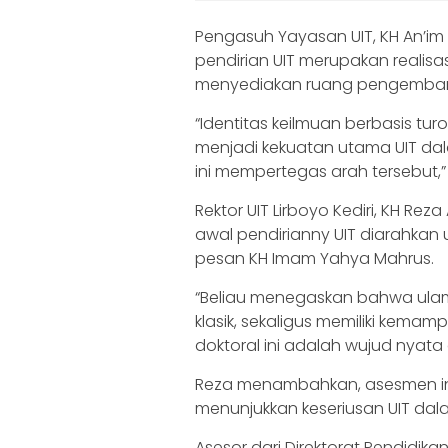
Pengasuh Yayasan UIT, KH An’i
pendirian UIT merupakan realisa
menyediakan ruang pengembanga
“Identitas keilmuan berbasis tur
menjadi kekuatan utama UIT dal
ini mempertegas arah tersebut,”
Rektor UIT Lirboyo Kediri, KH Re
awal pendirianny UIT diarahkan
pesan KH Imam Yahya Mahrus.
“Beliau menegaskan bahwa ula
klasik, sekaligus memiliki kem
doktoral ini adalah wujud nyata
Reza menambahkan, asesmen ini
menunjukkan keseriusan UIT da
Asesor dari Direktorat Pendidika