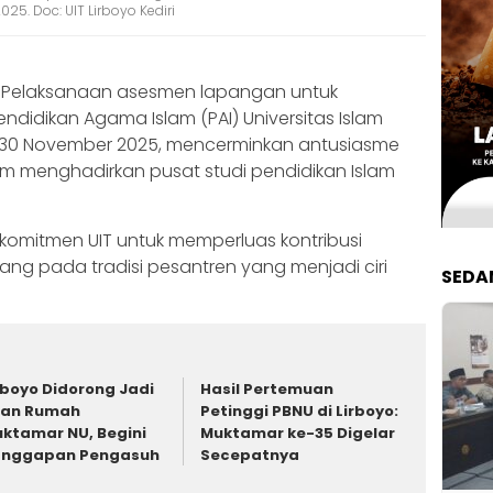
025. Doc: UIT Lirboyo Kediri
 Pelaksanaan asesmen lapangan untuk
didikan Agama Islam (PAI) Universitas Islam
ada 30 November 2025, mencerminkan antusiasme
m menghadirkan pusat studi pendidikan Islam
komitmen UIT untuk memperluas kontribusi
g pada tradisi pesantren yang menjadi ciri
SEDA
rboyo Didorong Jadi
Hasil Pertemuan
uan Rumah
Petinggi PBNU di Lirboyo:
ktamar NU, Begini
Muktamar ke-35 Digelar
anggapan Pengasuh
Secepatnya