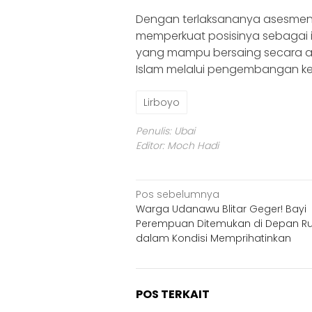
Dengan terlaksananya asesmen ini
memperkuat posisinya sebagai in
yang mampu bersaing secara aka
Islam melalui pengembangan keil
Lirboyo
Penulis: Ubai
Editor: Moch Hadi
Navigasi
Pos sebelumnya
Warga Udanawu Blitar Geger! Bayi
pos
Perempuan Ditemukan di Depan 
dalam Kondisi Memprihatinkan
POS TERKAIT