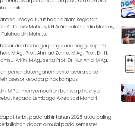
ap mengawal pertumbuhan program doktoral
akademik.
ntren Lirboyo turut hadir dalam kegiatan
ah Kaffabihi Mahrus, KH An’im Falahuddin Mahrus,
m Falahuddin Mahrus.
 besar dari berbagai perguruan tinggi, seperti
Burhan, M.Ag., Prof. Ahmad Zahro, M.Ag., Prof. Dr. H.
sul Arifin, M.Ag., serta Prof. Dr. Nur Ahid, M.Ag.
gan penandatanganan berita acara serta
oleh asesor kepada pihak kampus.
budin, M.Pd., menyampaikan bahwa pihaknya
sebut kepada Lembaga Akreditasi Mandiri
 dapat terbit pada akhir tahun 2025 atau paling
perkuliahan dapat dimulai pada semester