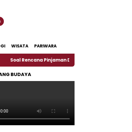
n
GI
WISATA
PARIWARA
cana Pinjaman Daerah Pemkab Jember, Ini Kata Pengama
ANG BUDAYA