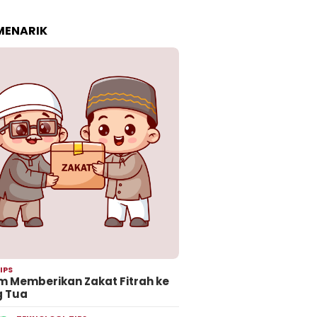
 MENARIK
IPS
 Memberikan Zakat Fitrah ke
g Tua