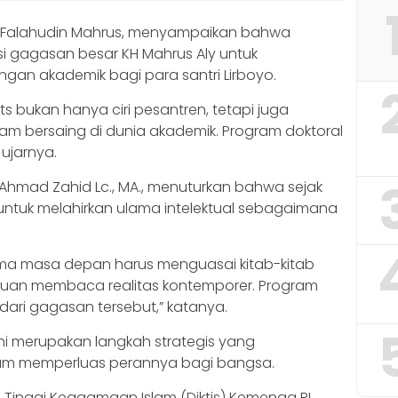
m Falahudin Mahrus, menyampaikan bahwa
si gagasan besar KH Mahrus Aly untuk
n akademik bagi para santri Lirboyo.
ots bukan hanya ciri pesantren, tetapi juga
am bersaing di dunia akademik. Program doktoral
 ujarnya.
za Ahmad Zahid Lc., MA., menuturkan bahwa sejak
 untuk melahirkan ulama intelektual sebagaimana
ma masa depan harus menguasai kitab-kitab
ampuan membaca realitas kontemporer. Program
 dari gagasan tersebut,” katanya.
 merupakan langkah strategis yang
lam memperluas perannya bagi bangsa.
n Tinggi Keagamaan Islam (Diktis) Kemenag RI,