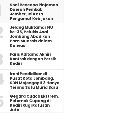
1
‎Soal Rencana Pinjaman
Daerah Pemkab
Jember, Ini Kata
Pengamat Kebijakan ‎
2
Jelang Muktamar NU
ke-35, Pelukis Asal
Jombang Abadikan
Para Muassis dalam
Kanvas
3
Faris Aditama Akhiri
Kontrak dengan Persik
Kediri
4
Ironi Pendidikan di
Pusat Kota Jombang,
SDN Mojongapit 3 Hanya
Terima Satu Murid Baru
5
‎Gegara Cuaca Ekstrem,
Peternak Cupang di
Kediri Rugi Ratusan
Juta