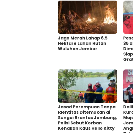
Jago Merah Lahap 6,5
Pes
Hektare Lahan Hutan
35 
Wuluhan Jember
Dima
Siap
Grat
Jasad Perempuan Tanpa
Dali
Identitas Ditemukan di
Kur
Sungai Brantas Jombang,
Maje
Polisi Sebut Korban
Jom
Kenakan Kaus Hello Kitty
Ang