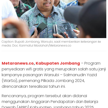
Caption: Bupati Jombang, Warsubi, saat memberikan keterangan ke
media. Doc: Karimatul Maslahah/Metaranews.co
Metaranews.co
,
Kabupaten Jombang
– Program
penyediaan wifi gratis yang merupakan salah satu janji
kampanye pasangan Warsubi – Salmanudin Yazid
(WarSa), pemenang Pilkada Jombang 2024,
direncanakan terealisasi tahun ini.
Rencananya, program tersebut akan didanai
menggunakan Anggaran Pendapatan dan Belanja
Daerah (APBD) Kabupaten Jombang tahun 2025.