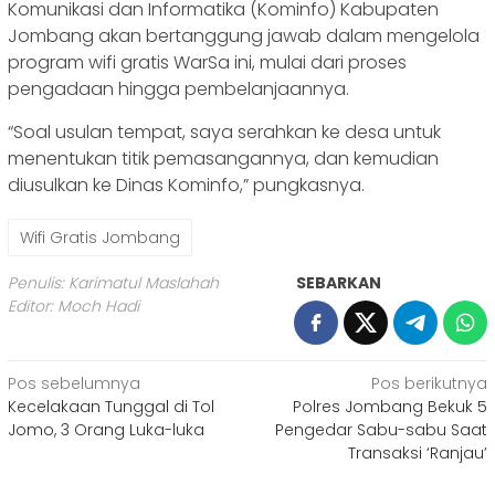
Komunikasi dan Informatika (Kominfo) Kabupaten
Jombang akan bertanggung jawab dalam mengelola
program wifi gratis WarSa ini, mulai dari proses
pengadaan hingga pembelanjaannya.
“Soal usulan tempat, saya serahkan ke desa untuk
menentukan titik pemasangannya, dan kemudian
diusulkan ke Dinas Kominfo,” pungkasnya.
Wifi Gratis Jombang
Penulis: Karimatul Maslahah
SEBARKAN
Editor: Moch Hadi
Navigasi
Pos sebelumnya
Pos berikutnya
Kecelakaan Tunggal di Tol
Polres Jombang Bekuk 5
pos
Jomo, 3 Orang Luka-luka
Pengedar Sabu-sabu Saat
Transaksi ‘Ranjau’