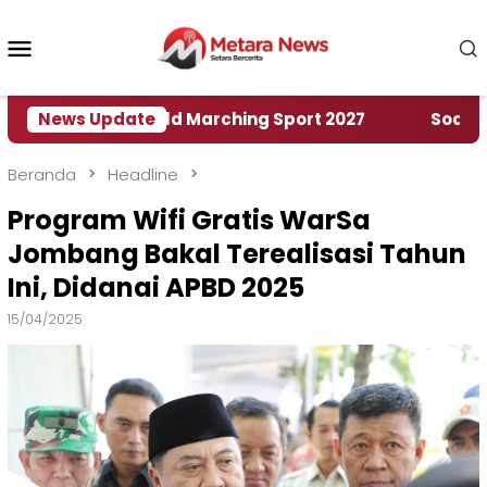
Loncat
ke
Menu
konten
Mobile
Rumah World Marching Sport 2027
News Update
‎Soal Rencana
Beranda
Headline
Program Wifi Gratis WarSa
Jombang Bakal Terealisasi Tahun
Ini, Didanai APBD 2025
15/04/2025