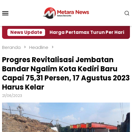
Loncat
ke
Menu
konten
Mobile
 Air
News Update
Harga Pertamax Turun Per Hari Ini, Segini H
Beranda
Headline
Progres Revitalisasi Jembatan
Bandar Ngalim Kota Kediri Baru
Capai 75,31 Persen, 17 Agustus 2023
Harus Kelar
21/06/2023