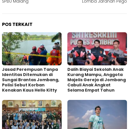
SPBU Malang
Lomba Jaranan Pego
POS TERKAIT
Jasad Perempuan Tanpa
Dalih Biayai Sekolah Anak
Identitas Ditemukan di
Kurang Mampu, Anggota
Sungai Brantas Jombang,
Majelis Gereja di Jombang
Polisi Sebut Korban
Cabuli Anak Angkat
Kenakan Kaus Hello Kitty
Selama Empat Tahun