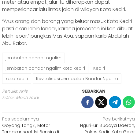
meter atau empat jalur itu diharapkan dapat
memperlancar lalu lintas jalan di wilayah Kota Kediri.
“Arus orang dan barang yang keluar masuk Kota Kediri
pasti akan lebih lancar, karena jembatan ini kan dibuat
lebih lebar,” pungkas Mas Abu, sapaan karib Abdullah
Abu Bakar.
jembatan bandar ngalim
jembatan bandar ngalim kota kediri
Kediri
kota kediri
Revitalisasi Jembatan Bandar Ngalim
Penulis: Anis
SEBARKAN
Editor: Moch Hadi
Navigasi
Pos sebelumnya
Pos berikutnya
Goyang Tangki, Motor
Nguri-uri Budaya Daerah,
pos
Terbakar saat Isi Bensin di
Polres Kediri Kota Gelar