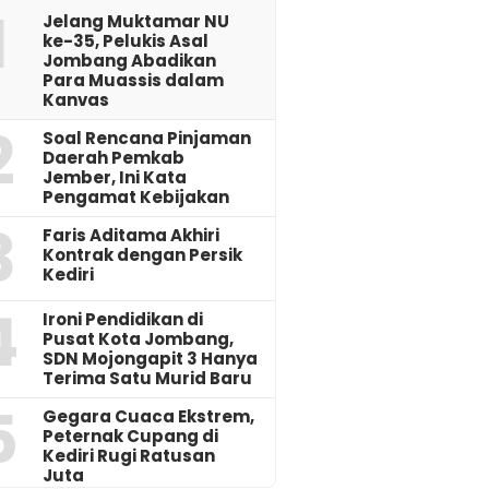
1
Jelang Muktamar NU
ke-35, Pelukis Asal
Jombang Abadikan
Para Muassis dalam
Kanvas
2
‎Soal Rencana Pinjaman
Daerah Pemkab
Jember, Ini Kata
Pengamat Kebijakan ‎
3
Faris Aditama Akhiri
Kontrak dengan Persik
Kediri
4
Ironi Pendidikan di
Pusat Kota Jombang,
SDN Mojongapit 3 Hanya
Terima Satu Murid Baru
5
‎Gegara Cuaca Ekstrem,
Peternak Cupang di
Kediri Rugi Ratusan
Juta