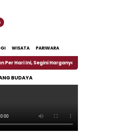
n
GI
WISATA
PARIWARA
Segini Harganya
‎Nasirun Maestro Lukis Pemadu Tra
ANG BUDAYA