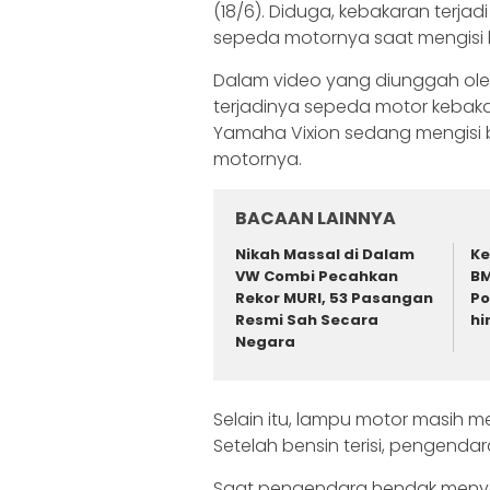
(18/6). Diduga, kebakaran ter
sepeda motornya saat mengisi 
Dalam video yang diunggah ol
terjadinya sepeda motor kebaka
Yamaha Vixion sedang mengisi
motornya.
BACAAN LAINNYA
‎Nikah Massal di Dalam
Ke
VW Combi Pecahkan
BM
Rekor MURI, 53 Pasangan
Po
Resmi Sah Secara
hi
Negara ‎
Selain itu, lampu motor masih 
Setelah bensin terisi, pengend
Saat pengendara hendak menyal