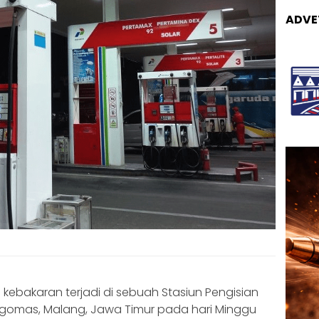
ADVE
n kebakaran terjadi di sebuah Stasiun Pengisian
ogomas, Malang, Jawa Timur pada hari Minggu