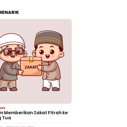
 MENARIK
IPS
 Memberikan Zakat Fitrah ke
g Tua