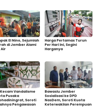
ak El Nino, Sejumlah
Harga Pertamax Turun
rah di Jember Alami
Per Hari Ini, Segini
 Air
Harganya
 Kecam Vandalisme
Bawaslu Jember
eta Pusaka
Sosialisasi ke DPD
ohadiningrat, Soroti
NasDem, Soroti Kuota
ahnya Pengawasan
Keterwakilan Perempuan