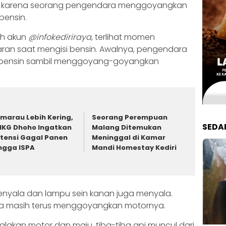
jadi karena seorang pengendara menggoyangkan
bensin.
eh akun
@infokediriraya
, terlihat momen
ran saat mengisi bensin. Awalnya, pengendara
 bensin sambil menggoyang-goyangkan
marau Lebih Kering,
Seorang Perempuan
SEDA
KG Dhoho Ingatkan
Malang Ditemukan
tensi Gagal Panen
Meninggal di Kamar
ngga ISPA
Mandi Homestay Kediri
menyala dan lampu sein kanan juga menyala.
ara masih terus menggoyangkan motornya.
akan motor dan maju, tiba-tiba api muncul dari