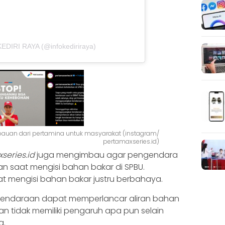
KEDIRI RAYA (@infokediriraya)
bauan dari pertamina untuk masyarakat (instagram/
pertamaxseries.id)
eries.id
juga mengimbau agar pengendara
 saat mengisi bahan bakar di SPBU.
 mengisi bahan bakar justru berbahaya.
endaraan dapat memperlancar aliran bahan
n tidak memiliki pengaruh apa pun selain
g.