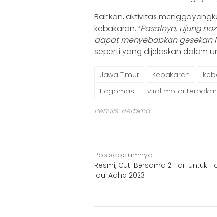
Bahkan, aktivitas menggoyang
kebakaran. “
Pasalnya, ujung no
dapat menyebabkan gesekan lis
seperti yang dijelaskan dalam 
Jawa Timur
Kebakaran
keb
tlogomas
viral motor terbaka
Penulis: Herbima
Navigasi
Pos sebelumnya
Resmi, Cuti Bersama 2 Hari untuk H
pos
Idul Adha 2023