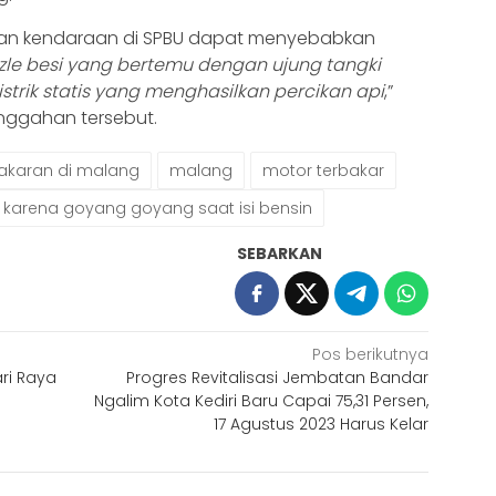
kan kendaraan di SPBU dapat menyebabkan
zzle besi yang bertemu dengan ujung tangki
trik statis yang menghasilkan percikan api
,”
unggahan tersebut.
akaran di malang
malang
motor terbakar
r karena goyang goyang saat isi bensin
SEBARKAN
Pos berikutnya
ari Raya
Progres Revitalisasi Jembatan Bandar
Ngalim Kota Kediri Baru Capai 75,31 Persen,
17 Agustus 2023 Harus Kelar