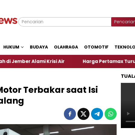
Pencaria
HUKUM
BUDAYA
OLAHRAGA
OTOMOTIF
TEKNOLO
i Krisi Air
Harga Pertamax Turun Per Hari Ini, 
TUAL
otor Terbakar saat Isi
Malang