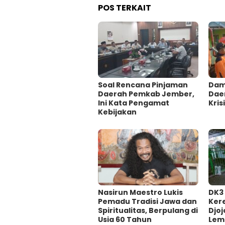
POS TERKAIT
‎Soal Rencana Pinjaman
Damp
Daerah Pemkab Jember,
Dae
Ini Kata Pengamat
Krisi
Kebijakan ‎
‎Nasirun Maestro Lukis
DK3
Pemadu Tradisi Jawa dan
Ker
Spiritualitas, Berpulang di
Djoj
Usia 60 Tahun
Lem