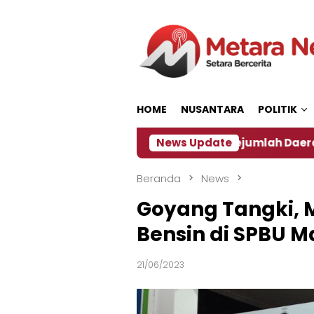
Loncat
ke
konten
HOME
NUSANTARA
POLITIK
‎
Dampak El Nino, Sejumlah Daerah di Jember Alam
News Update
Beranda
News
Goyang Tangki, M
Bensin di SPBU 
21/06/2023