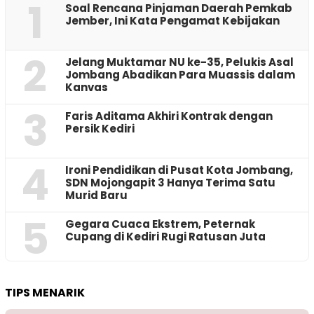
1
‎Soal Rencana Pinjaman Daerah Pemkab
Jember, Ini Kata Pengamat Kebijakan ‎
2
Jelang Muktamar NU ke-35, Pelukis Asal
Jombang Abadikan Para Muassis dalam
Kanvas
3
Faris Aditama Akhiri Kontrak dengan
Persik Kediri
4
Ironi Pendidikan di Pusat Kota Jombang,
SDN Mojongapit 3 Hanya Terima Satu
Murid Baru
5
‎Gegara Cuaca Ekstrem, Peternak
Cupang di Kediri Rugi Ratusan Juta
TIPS MENARIK