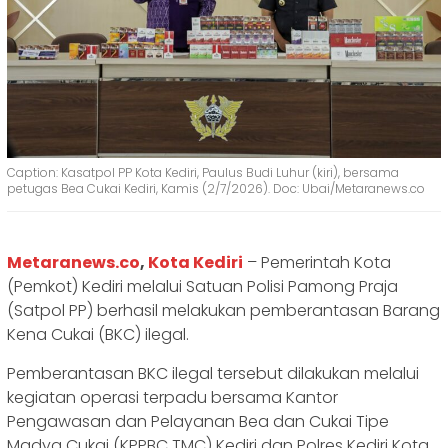
Caption: Kasatpol PP Kota Kediri, Paulus Budi Luhur (kiri), bersama
petugas Bea Cukai Kediri, Kamis (2/7/2026). Doc: Ubai/Metaranews.co
‎Metaranews.co
,
Kota Kediri
– Pemerintah Kota
(Pemkot) Kediri melalui Satuan Polisi Pamong Praja
(Satpol PP) berhasil melakukan pemberantasan Barang
Kena Cukai (BKC) ilegal.
Pemberantasan BKC ilegal tersebut dilakukan melalui
kegiatan operasi terpadu bersama Kantor
Pengawasan dan Pelayanan Bea dan Cukai Tipe
Madya Cukai (KPPBC TMC) Kediri dan Polres Kediri Kota