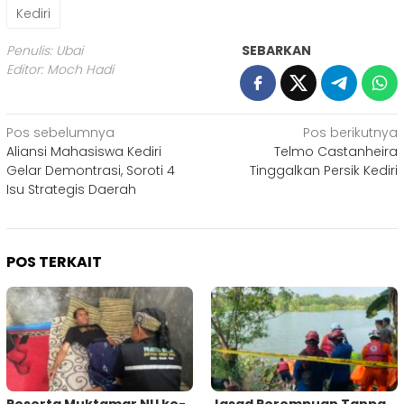
Kediri
Penulis: Ubai
SEBARKAN
Editor: Moch Hadi
Navigasi
Pos sebelumnya
Pos berikutnya
Aliansi Mahasiswa Kediri
Telmo Castanheira
pos
Gelar Demontrasi, Soroti 4
Tinggalkan Persik Kediri
Isu Strategis Daerah
POS TERKAIT
Peserta Muktamar NU ke-
Jasad Perempuan Tanpa