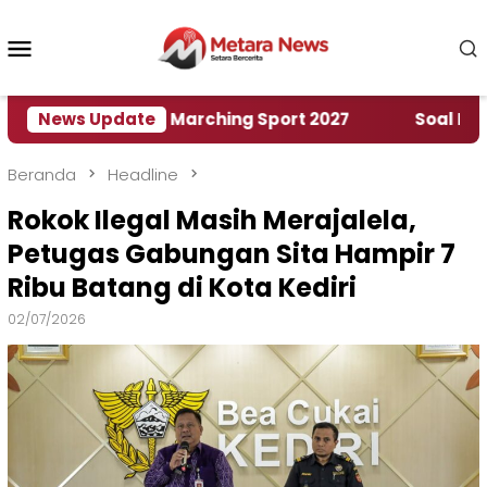
Loncat
ke
Menu
konten
Mobile
mah World Marching Sport 2027
News Update
‎Soal Rencana P
Beranda
Headline
Rokok Ilegal Masih Merajalela,
Petugas Gabungan Sita Hampir 7
Ribu Batang di Kota Kediri
02/07/2026