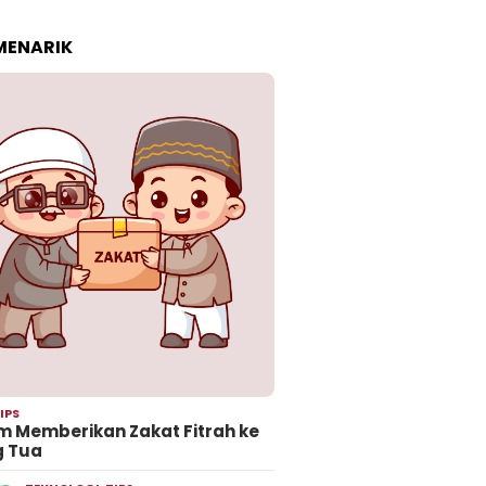
 MENARIK
IPS
 Memberikan Zakat Fitrah ke
g Tua