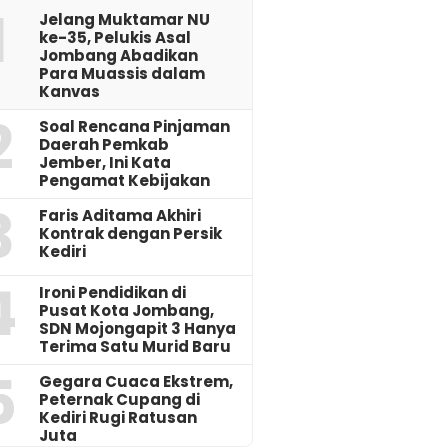
1
Jelang Muktamar NU
ke-35, Pelukis Asal
Jombang Abadikan
Para Muassis dalam
Kanvas
2
‎Soal Rencana Pinjaman
Daerah Pemkab
Jember, Ini Kata
Pengamat Kebijakan ‎
3
Faris Aditama Akhiri
Kontrak dengan Persik
Kediri
4
Ironi Pendidikan di
Pusat Kota Jombang,
SDN Mojongapit 3 Hanya
Terima Satu Murid Baru
5
‎Gegara Cuaca Ekstrem,
Peternak Cupang di
Kediri Rugi Ratusan
Juta