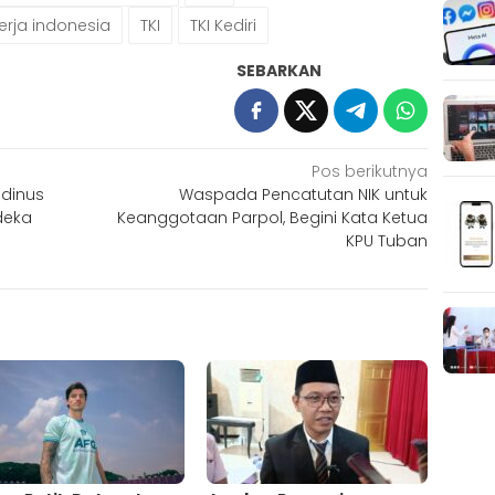
erja indonesia
TKI
TKI Kediri
SEBARKAN
Pos berikutnya
Udinus
Waspada Pencatutan NIK untuk
deka
Keanggotaan Parpol, Begini Kata Ketua
KPU Tuban