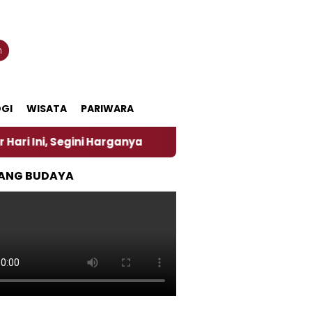
n
GI
WISATA
PARIWARA
ini Harganya
‎Nasirun Maestro Lukis Pemadu Tradi
ANG BUDAYA