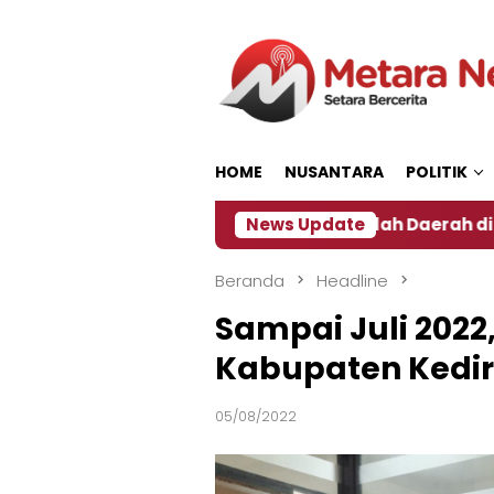
Loncat
ke
konten
HOME
NUSANTARA
POLITIK
Dampak El Nino, Sejumlah Daerah di Jember Alami 
News Update
Beranda
Headline
Sampai Juli 2022
Kabupaten Kediri
05/08/2022