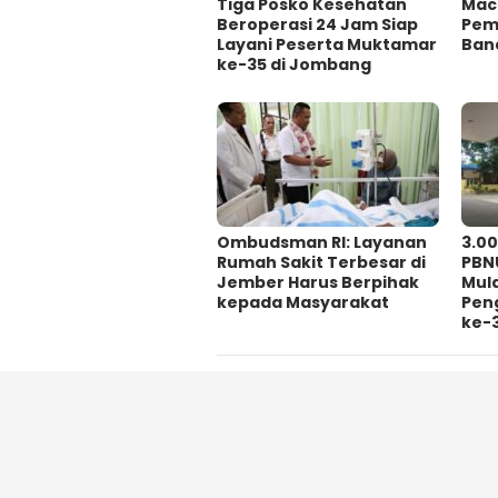
Tiga Posko Kesehatan
Mac
Beroperasi 24 Jam Siap
Pema
Layani Peserta Muktamar
Ban
ke-35 di Jombang
Ombudsman RI: Layanan
3.0
Rumah Sakit Terbesar di
PBN
Jember Harus Berpihak
Mul
kepada Masyarakat
Pen
ke-