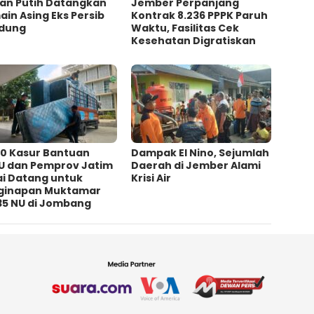
an Putih Datangkan
Jember Perpanjang
in Asing Eks Persib
Kontrak 8.236 PPPK Paruh
dung
Waktu, Fasilitas Cek
Kesehatan Digratiskan
00 Kasur Bantuan
Dampak El Nino, Sejumlah
U dan Pemprov Jatim
Daerah di Jember Alami
ai Datang untuk
Krisi Air
ginapan Muktamar
35 NU di Jombang