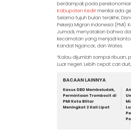
berdampak pada perekonomian m
Kabupaten Kediri
menilai ada ge
Selama tujuh bulan terakhir, Di
Pekerja Migran Indonesia (PMI).
Jumadi, menyatakan bahwa dari
kecamatan yang menjadi kantong 
Kandat Ngancar, dan Wates.
“Kalau dijumlah sampai ribuan, p
Luar negeri. Lebih cepat cari dui
BACAAN LAINNYA
Kasus DBD Membeludak,
An
Permintaan Trombosit di
Un
PMI Kota Blitar
Mi
Meningkat 2 Kali Lipat
Lu
Pe
Po