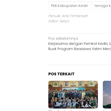
PMI Kabupaten Kediri
tenaga k
Penulis: Anis Firmansah
Editor: Setyo
Navigasi
Pos sebelumnya
Kerjasama dengan Pemkot Kediri, 
pos
Buat Program Beasiswa Yatim Mer
POS TERKAIT