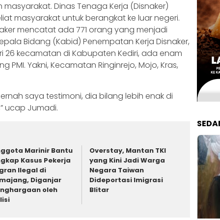
asyarakat. Dinas Tenaga Kerja (Disnaker)
liat masyarakat untuk berangkat ke luar negeri.
snaker mencatat ada 771 orang yang menjadi
 Kepala Bidang (Kabid) Penempatan Kerja Disnaker,
 26 kecamatan di Kabupaten Kediri, ada enam
PMI. Yakni, Kecamatan Ringinrejo, Mojo, Kras,
ernah saya testimoni, dia bilang lebih enak di
t,” ucap Jumadi.
SEDA
ggota Marinir Bantu
Overstay, Mantan TKI
gkap Kasus Pekerja
yang Kini Jadi Warga
gran Ilegal di
Negara Taiwan
majang, Diganjar
Dideportasi Imigrasi
nghargaan oleh
Blitar
lisi