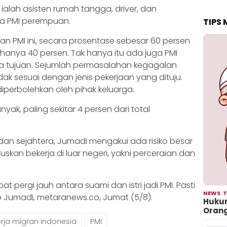
ialah asisten rumah tangga, driver, dan
ra PMI perempuan.
TIPS
n PMI ini, secara prosentase sebesar 60 persen
hanya 40 persen. Tak hanya itu ada juga PMI
a tujuan. Sejumlah permasalahan kegagalan
dak sesuai dengan jenis pekerjaan yang dituju.
iperbolehkan oleh pihak keluarga.
yak, paling sekitar 4 persen dari total
k dan sejahtera, Jumadi mengakui ada risiko besar
skan bekerja di luar negeri, yakni perceraian dan
 pergi jauh antara suami dan istri jadi PMI. Pasti
NEWS
,
T
p Jumadi, metaranews.co, Jumat (5/8).
Hukum
Oran
rja migran indonesia
PMI