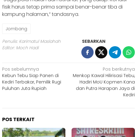
fisik harus tetap prima sampai benar-benar tiba di
kampung halaman,” tandasnya.
Jombang
Penulis: Karimatul Maslahah
SEBARKAN
Editor: Moch Hadi
Navigasi
Pos sebelumnya
Pos berikutnya
Kebun ‎Tebu Siap Panen di
Menkop Kawal Hilirisasi Tebu,
pos
Kediri Terbakar, Pemilik Rugi
Hadiri MoU Kopmen Kana
Puluhan Juta Rupiah
dan Putra Harapan Jaya di
Kediri
POS TERKAIT