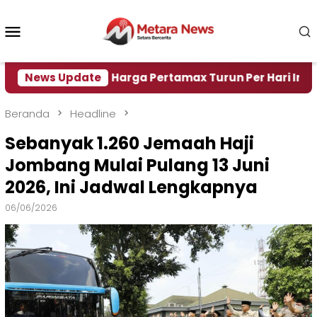
Loncat
ke
Menu
konten
Mobile
Air
News Update
Harga Pertamax Turun Per Hari Ini, Segini Ha
Beranda
Headline
Sebanyak 1.260 Jemaah Haji
Jombang Mulai Pulang 13 Juni
2026, Ini Jadwal Lengkapnya
06/06/2026