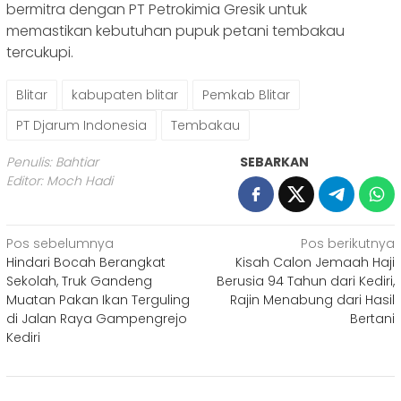
bermitra dengan PT Petrokimia Gresik untuk
memastikan kebutuhan pupuk petani tembakau
tercukupi.
Blitar
kabupaten blitar
Pemkab Blitar
PT Djarum Indonesia
Tembakau
Penulis: Bahtiar
SEBARKAN
Editor: Moch Hadi
Navigasi
Pos sebelumnya
Pos berikutnya
Hindari Bocah Berangkat
Kisah Calon Jemaah Haji
pos
Sekolah, Truk Gandeng
Berusia 94 Tahun dari Kediri,
Muatan Pakan Ikan Terguling
Rajin Menabung dari Hasil
di Jalan Raya Gampengrejo
Bertani
Kediri