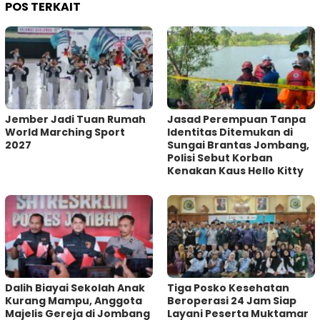
POS TERKAIT
Jember Jadi Tuan Rumah
Jasad Perempuan Tanpa
World Marching Sport
Identitas Ditemukan di
2027
Sungai Brantas Jombang,
Polisi Sebut Korban
Kenakan Kaus Hello Kitty
Dalih Biayai Sekolah Anak
Tiga Posko Kesehatan
Kurang Mampu, Anggota
Beroperasi 24 Jam Siap
Majelis Gereja di Jombang
Layani Peserta Muktamar