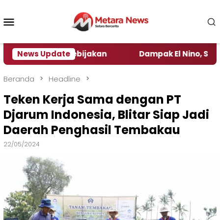
Loncat
ke
Menu
konten
Mobile
engamat Kebijakan ‎
News Update
Dampak El Nino, Sejumlah Dae
Beranda
Headline
Teken Kerja Sama dengan PT
Djarum Indonesia, Blitar Siap Jadi
Daerah Penghasil Tembakau
22/05/2024