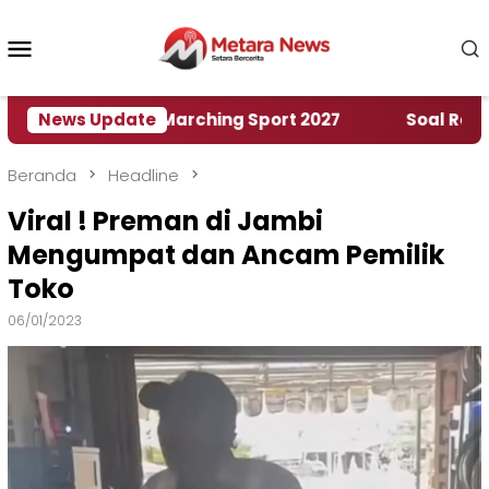
Loncat
ke
Menu
konten
Mobile
h World Marching Sport 2027
News Update
‎Soal Rencana Pin
Beranda
Headline
Viral ! Preman di Jambi
Mengumpat dan Ancam Pemilik
Toko
06/01/2023