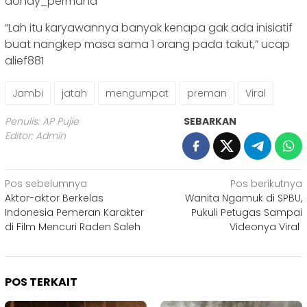
dondy_permana
“Lah itu karyawannya banyak kenapa gak ada inisiatif
buat nangkep masa sama 1 orang pada takut,” ucap
alief881
Jambi
jatah
mengumpat
preman
Viral
Penulis: AP Pujie
SEBARKAN
Editor: Admin
Navigasi
Pos sebelumnya
Pos berikutnya
Aktor-aktor Berkelas
Wanita Ngamuk di SPBU,
pos
Indonesia Pemeran Karakter
Pukuli Petugas Sampai
di Film Mencuri Raden Saleh
Videonya Viral
POS TERKAIT