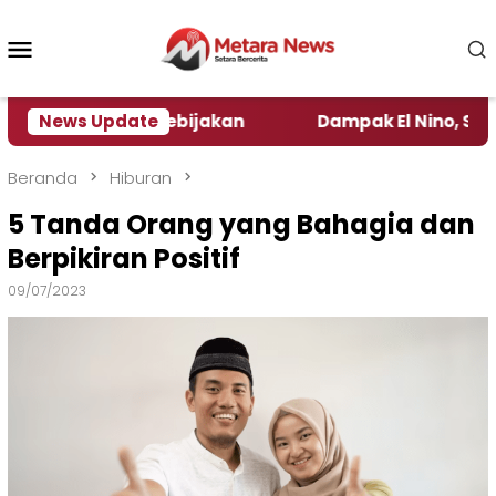
Loncat
ke
Menu
konten
Mobile
engamat Kebijakan ‎
News Update
Dampak El Nino, Sejumlah Da
Beranda
Hiburan
5 Tanda Orang yang Bahagia dan
Berpikiran Positif
09/07/2023