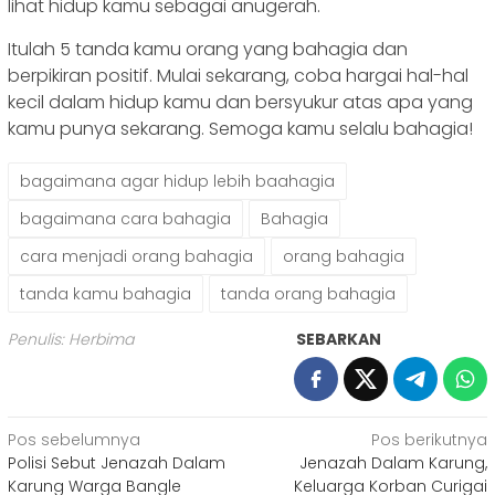
lihat hidup kamu sebagai anugerah.
Itulah 5 tanda kamu orang yang bahagia dan
berpikiran positif. Mulai sekarang, coba hargai hal-hal
kecil dalam hidup kamu dan bersyukur atas apa yang
kamu punya sekarang. Semoga kamu selalu bahagia!
bagaimana agar hidup lebih baahagia
bagaimana cara bahagia
Bahagia
cara menjadi orang bahagia
orang bahagia
tanda kamu bahagia
tanda orang bahagia
Penulis: Herbima
SEBARKAN
Navigasi
Pos sebelumnya
Pos berikutnya
Polisi Sebut Jenazah Dalam
Jenazah Dalam Karung,
pos
Karung Warga Bangle
Keluarga Korban Curigai