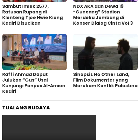
Sambut Imlek 2577,
NDX AKA dan Dewa 19
Ratusan Rupang di
“Guncang” Stadion
Klenteng Tjoe Hwie Kiong
Merdeka Jombang di
Kediri Disucikan
Konser Dialog Cinta Vol 3
Raffi Ahmad Dapat
Sinopsis No Other Land,
Julukan “Gus” Usai
Film Dokumenter yang
Kunjungi Ponpes Al-Amien
Merekam Konflik Palestina
Kediri
TUALANG BUDAYA