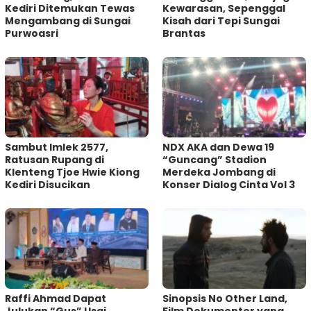
Kediri Ditemukan Tewas
Kewarasan, Sepenggal
Mengambang di Sungai
Kisah dari Tepi Sungai
Purwoasri
Brantas
Sambut Imlek 2577,
NDX AKA dan Dewa 19
Ratusan Rupang di
“Guncang” Stadion
Klenteng Tjoe Hwie Kiong
Merdeka Jombang di
Kediri Disucikan
Konser Dialog Cinta Vol 3
Raffi Ahmad Dapat
Sinopsis No Other Land,
Julukan “Gus” Usai
Film Dokumenter yang