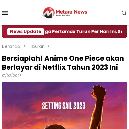
Loncat
ke
Menu
konten
Mobile
Harga Pertamax Turun Per Hari Ini, Segini Harganya
News Update
Beranda
Hiburan
Bersiaplah! Anime One Piece akan
Berlayar di Netflix Tahun 2023 Ini
01/02/2023