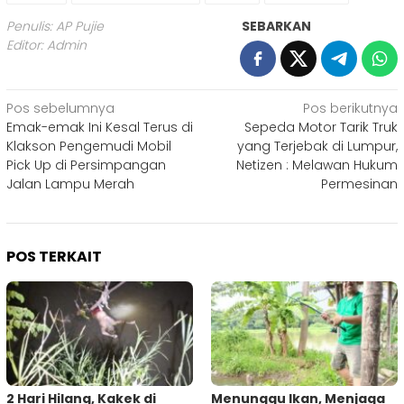
Penulis: AP Pujie
SEBARKAN
Editor: Admin
Navigasi
Pos sebelumnya
Pos berikutnya
Emak-emak Ini Kesal Terus di
Sepeda Motor Tarik Truk
pos
Klakson Pengemudi Mobil
yang Terjebak di Lumpur,
Pick Up di Persimpangan
Netizen : Melawan Hukum
Jalan Lampu Merah
Permesinan
POS TERKAIT
2 Hari Hilang, Kakek di
Menunggu Ikan, Menjaga