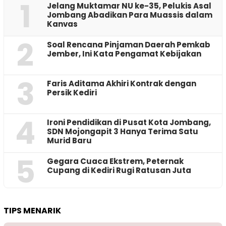
1
Jelang Muktamar NU ke-35, Pelukis Asal
Jombang Abadikan Para Muassis dalam
Kanvas
2
‎Soal Rencana Pinjaman Daerah Pemkab
Jember, Ini Kata Pengamat Kebijakan ‎
3
Faris Aditama Akhiri Kontrak dengan
Persik Kediri
4
Ironi Pendidikan di Pusat Kota Jombang,
SDN Mojongapit 3 Hanya Terima Satu
Murid Baru
5
‎Gegara Cuaca Ekstrem, Peternak
Cupang di Kediri Rugi Ratusan Juta
TIPS MENARIK