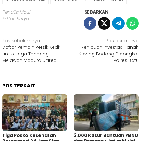
Penulis: Maul
SEBARKAN
Editor: Setyo
Navigasi
Pos sebelumnya
Pos berikutnya
Daftar Pemain Persik Kediri
Penipuan Investasi Tanah
pos
untuk Laga Tandang
Kavling Bodong Dibongkar
Melawan Madura United
Polres Batu
POS TERKAIT
Tiga Posko Kesehatan
3.000 Kasur Bantuan PBNU
Beroperasi 24 Jam Siap
dan Pemprov Jatim Mulai