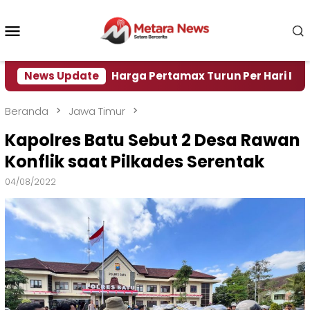
Loncat
ke
Menu
konten
Mobile
Air
News Update
Harga Pertamax Turun Per Hari Ini, Segini Ha
Beranda
Jawa Timur
Kapolres Batu Sebut 2 Desa Rawan
Konflik saat Pilkades Serentak
04/08/2022