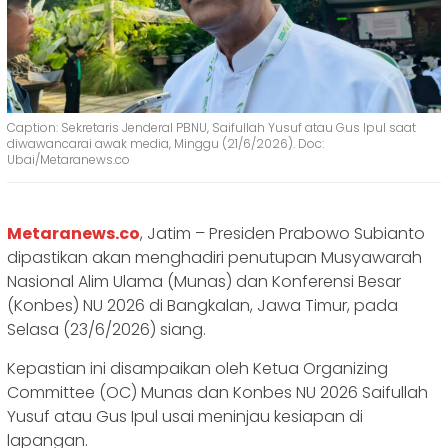
Caption: Sekretaris Jenderal PBNU, Saifullah Yusuf atau Gus Ipul saat
diwawancarai awak media, Minggu (21/6/2026). Doc:
Ubai/Metaranews.co
Metaranews.co
, Jatim – Presiden Prabowo Subianto
dipastikan akan menghadiri penutupan Musyawarah
Nasional Alim Ulama (Munas) dan Konferensi Besar
(Konbes) NU 2026 di Bangkalan, Jawa Timur, pada
Selasa (23/6/2026) siang.
Kepastian ini disampaikan oleh Ketua Organizing
Committee (OC) Munas dan Konbes NU 2026 Saifullah
Yusuf atau Gus Ipul usai meninjau kesiapan di
lapangan.