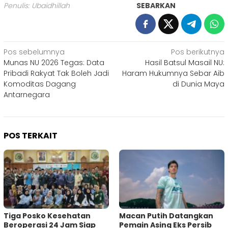
Penulis: Ubaidhillah
SEBARKAN
Navigasi
Pos sebelumnya
Pos berikutnya
Munas NU 2026 Tegas: Data
Hasil Batsul Masail NU:
pos
Pribadi Rakyat Tak Boleh Jadi
Haram Hukumnya Sebar Aib
Komoditas Dagang
di Dunia Maya
Antarnegara
POS TERKAIT
Tiga Posko Kesehatan
Macan Putih Datangkan
Beroperasi 24 Jam Siap
Pemain Asing Eks Persib