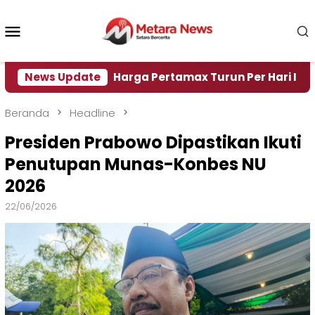
Loncat
ke
Menu
konten
Mobile
Air
News Update
Harga Pertamax Turun Per Hari Ini, Segini Ha
Beranda
Headline
Presiden Prabowo Dipastikan Ikuti
Penutupan Munas-Konbes NU
2026
22/06/2026