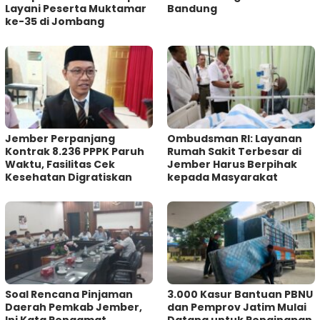
Layani Peserta Muktamar
Bandung
ke-35 di Jombang
Jember Perpanjang
Ombudsman RI: Layanan
Kontrak 8.236 PPPK Paruh
Rumah Sakit Terbesar di
Waktu, Fasilitas Cek
Jember Harus Berpihak
Kesehatan Digratiskan
kepada Masyarakat
‎Soal Rencana Pinjaman
3.000 Kasur Bantuan PBNU
Daerah Pemkab Jember,
dan Pemprov Jatim Mulai
Ini Kata Pengamat
Datang untuk Penginapan