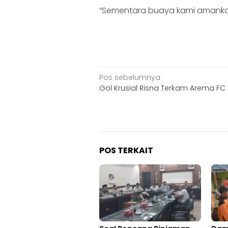
“Sementara buaya kami amankan
Navigasi
Pos sebelumnya
Gol Krusial Risna Terkam Arema FC
pos
POS TERKAIT