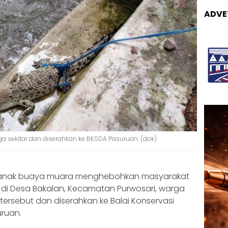
ADVE
a sekitar dan diserahkan ke BKSDA Pasuruan. (dok)
r anak buaya muara menghebohkan masyarakat
di Desa Bakalan, Kecamatan Purwosari, warga
ersebut dan diserahkan ke Balai Konservasi
ruan.