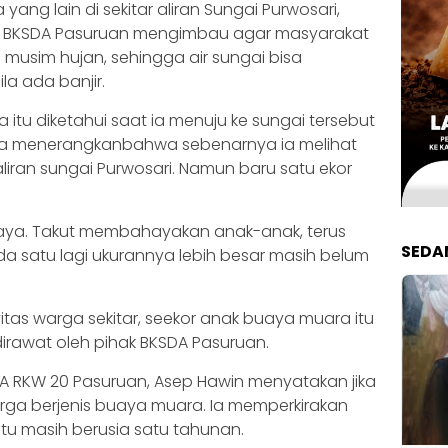
yang lain di sekitar aliran Sungai Purwosari,
, BKSDA Pasuruan mengimbau agar masyarakat
i musim hujan, sehingga air sungai bisa
a ada banjir.
itu diketahui saat ia menuju ke sungai tersebut
. Ia menerangkanbahwa sebenarnya ia melihat
iran sungai Purwosari. Namun baru satu ekor
buaya. Takut membahayakan anak-anak, terus
SEDA
da satu lagi ukurannya lebih besar masih belum
tas warga sekitar, seekor anak buaya muara itu
irawat oleh pihak BKSDA Pasuruan.
DA RKW 20 Pasuruan, Asep Hawin menyatakan jika
ga berjenis buaya muara. Ia memperkirakan
itu masih berusia satu tahunan.