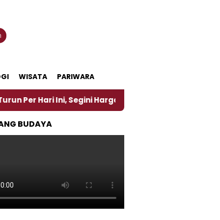
n
GI
WISATA
PARIWARA
 Ini, Segini Harganya
‎Nasirun Maestro Lukis Pem
ANG BUDAYA