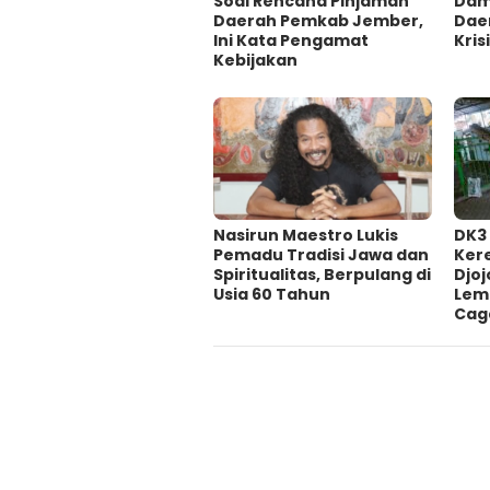
‎Soal Rencana Pinjaman
Damp
Daerah Pemkab Jember,
Dae
Ini Kata Pengamat
Krisi
Kebijakan ‎
‎Nasirun Maestro Lukis
DK3
Pemadu Tradisi Jawa dan
Ker
Spiritualitas, Berpulang di
Djoj
Usia 60 Tahun
Lem
Cag