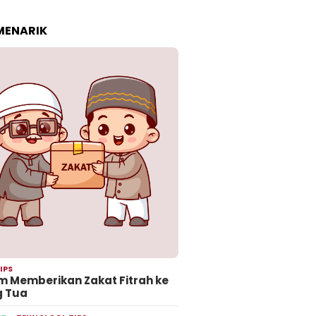
 MENARIK
IPS
 Memberikan Zakat Fitrah ke
g Tua