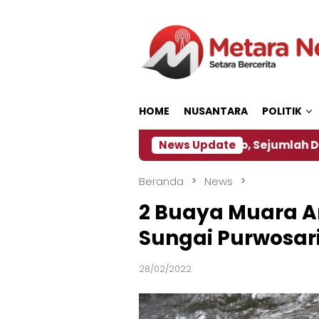
Loncat
ke
konten
HOME
NUSANTARA
POLITIK
ijakan ‎
Dampak El Nino, Sejumlah Daerah di Jemb
News Update
Beranda
News
2 Buaya Muara A
Sungai Purwosar
28/02/2022