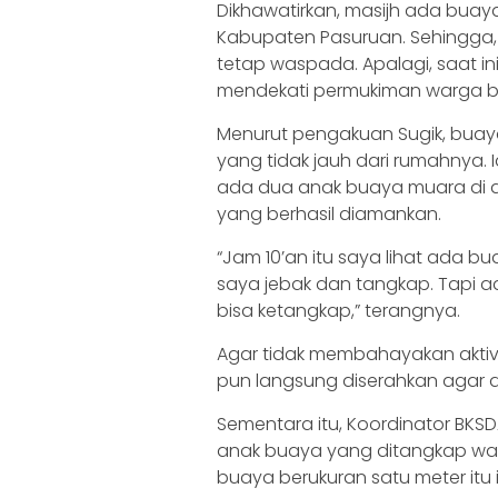
Dikhawatirkan, masijh ada buaya 
Kabupaten Pasuruan. Sehingga
tetap waspada. Apalagi, saat in
mendekati permukiman warga bil
Menurut pengakuan Sugik, buaya 
yang tidak jauh dari rumahnya
ada dua anak buaya muara di al
yang berhasil diamankan.
“Jam 10’an itu saya lihat ada 
saya jebak dan tangkap. Tapi a
bisa ketangkap,” terangnya.
Agar tidak membahayakan aktivi
pun langsung diserahkan agar d
Sementara itu, Koordinator BKS
anak buaya yang ditangkap war
buaya berukuran satu meter itu 