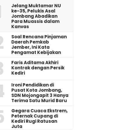
1
Jelang Muktamar NU
ke-35, Pelukis Asal
Jombang Abadikan
Para Muassis dalam
Kanvas
2
‎Soal Rencana Pinjaman
Daerah Pemkab
Jember, Ini Kata
Pengamat Kebijakan ‎
3
Faris Aditama Akhiri
Kontrak dengan Persik
Kediri
4
Ironi Pendidikan di
Pusat Kota Jombang,
SDN Mojongapit 3 Hanya
Terima Satu Murid Baru
5
‎Gegara Cuaca Ekstrem,
Peternak Cupang di
Kediri Rugi Ratusan
Juta