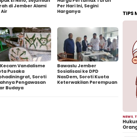
ak El Nino, Sejumlah
Harga Pertamax Turun
rah di Jember Alami
Per Hari Ini, Segini
 Air
Harganya
TIPS
 Kecam Vandalisme
Bawaslu Jember
eta Pusaka
Sosialisasi ke DPD
ohadiningrat, Soroti
NasDem, Soroti Kuota
ahnya Pengawasan
Keterwakilan Perempuan
ar Budaya
NEWS
,
T
Hukum
Oran