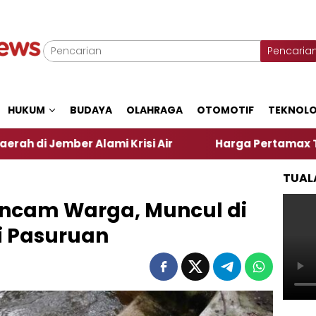
Pencaria
HUKUM
BUDAYA
OLAHRAGA
OTOMOTIF
TEKNOLO
er Alami Krisi Air
Harga Pertamax Turun Per Hari
TUAL
ncam Warga, Muncul di
i Pasuruan