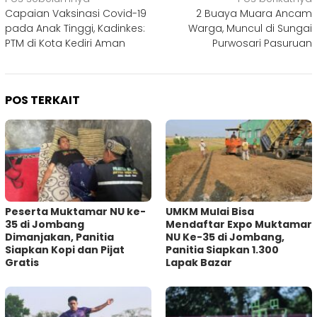
Navigasi
Capaian Vaksinasi Covid-19
2 Buaya Muara Ancam
pos
pada Anak Tinggi, Kadinkes:
Warga, Muncul di Sungai
PTM di Kota Kediri Aman
Purwosari Pasuruan
POS TERKAIT
Peserta Muktamar NU ke-
UMKM Mulai Bisa
35 di Jombang
Mendaftar Expo Muktamar
Dimanjakan, Panitia
NU Ke-35 di Jombang,
Siapkan Kopi dan Pijat
Panitia Siapkan 1.300
Gratis
Lapak Bazar