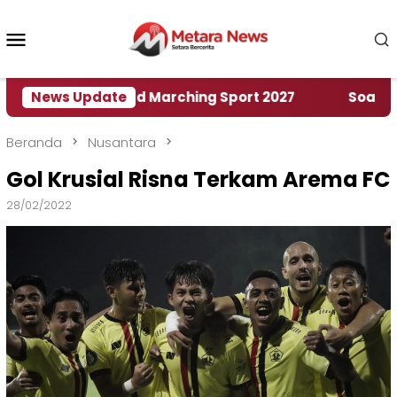
Loncat
ke
Menu
konten
Mobile
 Rumah World Marching Sport 2027
News Update
‎Soal Rencan
Beranda
Nusantara
Gol Krusial Risna Terkam Arema FC
28/02/2022