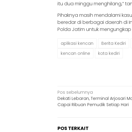
itu dua minggu menghilang,” 
Pihaknya masih mendalami kasu
beredar di berbagai daerah di I
Polda Jatim untuk mengungkap k
aplikasi kencan
Berita Kediri
kencan online
kota kediri
Navigasi
Pos sebelumnya
Dekati Lebaran, Terminal Arjosari M
pos
Capai Ribuan Pemudik Setiap Hari
POS TERKAIT