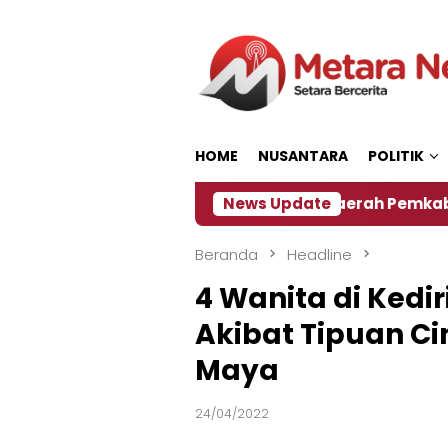
Loncat
ke
konten
HOME
NUSANTARA
POLITIK
‎Soal Rencana Pinjaman Daerah Pemkab Jember, In
News Update
Beranda
Headline
4 Wanita di Kedi
Akibat Tipuan Ci
Maya
24/04/2022