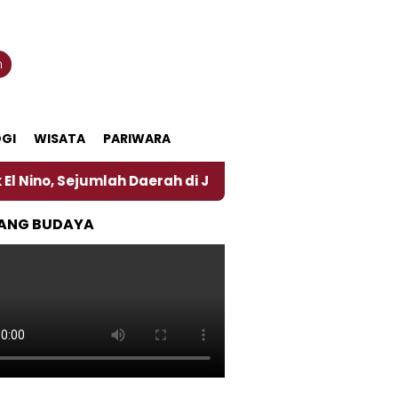
n
GI
WISATA
PARIWARA
umlah Daerah di Jember Alami Krisi Air
Harga Per
ANG BUDAYA