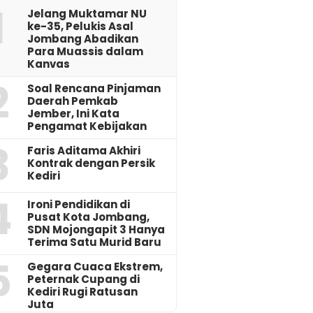
1
Jelang Muktamar NU
ke-35, Pelukis Asal
Jombang Abadikan
Para Muassis dalam
Kanvas
2
‎Soal Rencana Pinjaman
Daerah Pemkab
Jember, Ini Kata
Pengamat Kebijakan ‎
3
Faris Aditama Akhiri
Kontrak dengan Persik
Kediri
4
Ironi Pendidikan di
Pusat Kota Jombang,
SDN Mojongapit 3 Hanya
Terima Satu Murid Baru
5
‎Gegara Cuaca Ekstrem,
Peternak Cupang di
Kediri Rugi Ratusan
Juta