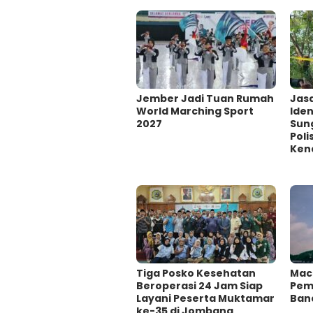
Jember Jadi Tuan Rumah
Jas
World Marching Sport
Iden
2027
Sun
Poli
Kena
Tiga Posko Kesehatan
Mac
Beroperasi 24 Jam Siap
Pema
Layani Peserta Muktamar
Ban
ke-35 di Jombang