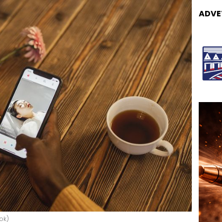
ADVE
dok)