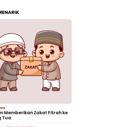
 MENARIK
IPS
 Memberikan Zakat Fitrah ke
g Tua