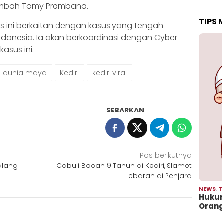
tambah Tomy Prambana.
TIPS
s ini berkaitan dengan kasus yang tengah
ndonesia. Ia akan berkoordinasi dengan Cyber
asus ini.
dunia maya
Kediri
kediri viral
SEBARKAN
Pos berikutnya
alang
Cabuli Bocah 9 Tahun di Kediri, Slamet
Lebaran di Penjara
NEWS
,
T
Hukum
Oran