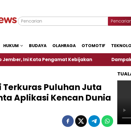
Pencaria
HUKUM
BUDAYA
OLAHRAGA
OTOMOTIF
TEKNOLO
i Kata Pengamat Kebijakan ‎
Dampak El Nino, Sej
TUAL
ri Terkuras Puluhan Juta
nta Aplikasi Kencan Dunia