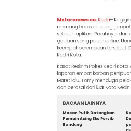
Metaranews.co
,
Kediri
– Kegigi
memang harus diacungi jempol.
sebuah aplikasi. Parahnya, dari
godaan sang pacar online. Uang 
keempat perempuan tersebut. D
Kediri Kota.
Kasat Reskrim Polres Kediri K
laporan empat korban penipuan 
Maret lalu. Tomy menduga pela
dan berasal dari luar Kota Kediri.
BACAAN LAINNYA
Macan Putih Datangkan
Ko
Pemain Asing Eks Persib
De
Bandung
pa
Ca