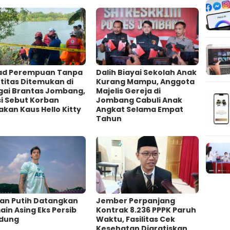
ad Perempuan Tanpa
Dalih Biayai Sekolah Anak
titas Ditemukan di
Kurang Mampu, Anggota
gai Brantas Jombang,
Majelis Gereja di
si Sebut Korban
Jombang Cabuli Anak
kan Kaus Hello Kitty
Angkat Selama Empat
Tahun
an Putih Datangkan
Jember Perpanjang
in Asing Eks Persib
Kontrak 8.236 PPPK Paruh
dung
Waktu, Fasilitas Cek
Kesehatan Digratiskan