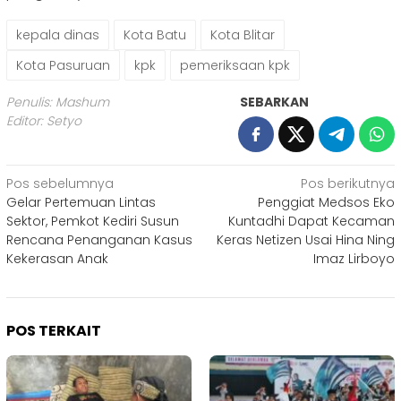
kepala dinas
Kota Batu
Kota Blitar
Kota Pasuruan
kpk
pemeriksaan kpk
Penulis: Mashum
SEBARKAN
Editor: Setyo
Navigasi
Pos sebelumnya
Pos berikutnya
Gelar Pertemuan Lintas
Penggiat Medsos Eko
pos
Sektor, Pemkot Kediri Susun
Kuntadhi Dapat Kecaman
Rencana Penanganan Kasus
Keras Netizen Usai Hina Ning
Kekerasan Anak
Imaz Lirboyo
POS TERKAIT