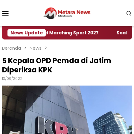
Loncat
ke
Menu
konten
Mobile
Rumah World Marching Sport 2027
News Update
‎Soal Rencana
Beranda
News
5 Kepala OPD Pemda di Jatim
Diperiksa KPK
13/09/2022