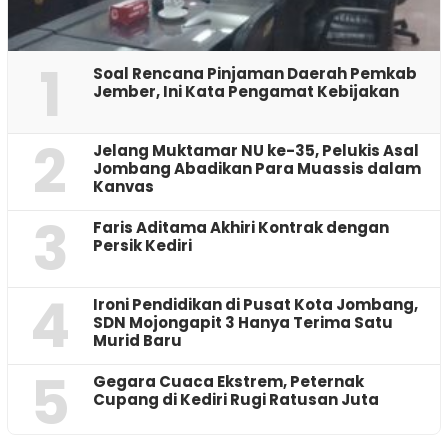
1
‎Soal Rencana Pinjaman Daerah Pemkab
Jember, Ini Kata Pengamat Kebijakan ‎
2
Jelang Muktamar NU ke-35, Pelukis Asal
Jombang Abadikan Para Muassis dalam
Kanvas
3
Faris Aditama Akhiri Kontrak dengan
Persik Kediri
4
Ironi Pendidikan di Pusat Kota Jombang,
SDN Mojongapit 3 Hanya Terima Satu
Murid Baru
5
‎Gegara Cuaca Ekstrem, Peternak
Cupang di Kediri Rugi Ratusan Juta