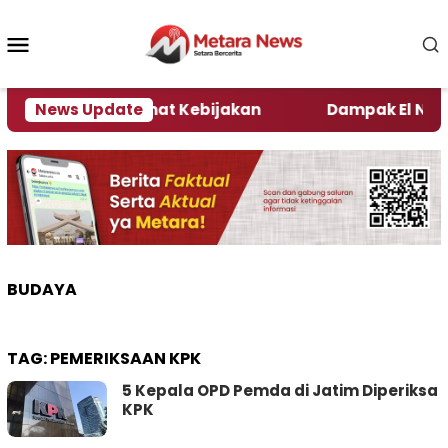
Loncat
ke
Menu
konten
Mobile
i Kata Pengamat Kebijakan ‎
News Update
Dampak El Nino, Sej
BUDAYA
TAG:
PEMERIKSAAN KPK
5 Kepala OPD Pemda di Jatim Diperiksa
KPK