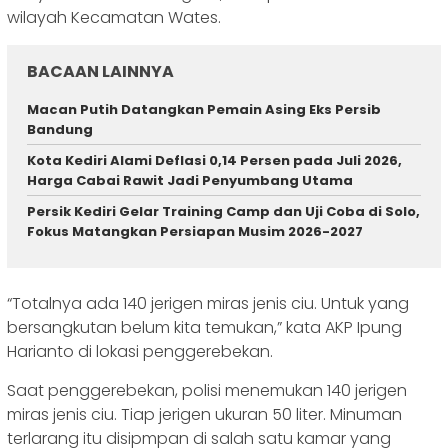
wilayah Kecamatan Wates.
BACAAN LAINNYA
Macan Putih Datangkan Pemain Asing Eks Persib
Bandung
Kota Kediri Alami Deflasi 0,14 Persen pada Juli 2026,
Harga Cabai Rawit Jadi Penyumbang Utama
Persik Kediri Gelar Training Camp dan Uji Coba di Solo,
Fokus Matangkan Persiapan Musim 2026-2027
“Totalnya ada 140 jerigen miras jenis ciu. Untuk yang
bersangkutan belum kita temukan,” kata AKP Ipung
Harianto di lokasi penggerebekan.
Saat penggerebekan, polisi menemukan 140 jerigen
miras jenis ciu. Tiap jerigen ukuran 50 liter. Minuman
terlarang itu disipmpan di salah satu kamar yang