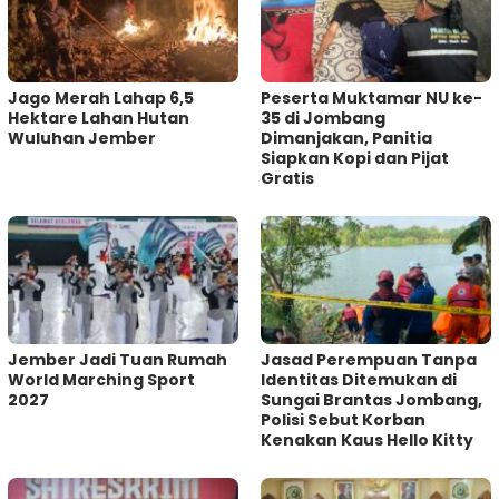
Jago Merah Lahap 6,5
Peserta Muktamar NU ke-
Hektare Lahan Hutan
35 di Jombang
Wuluhan Jember
Dimanjakan, Panitia
Siapkan Kopi dan Pijat
Gratis
Jember Jadi Tuan Rumah
Jasad Perempuan Tanpa
World Marching Sport
Identitas Ditemukan di
2027
Sungai Brantas Jombang,
Polisi Sebut Korban
Kenakan Kaus Hello Kitty