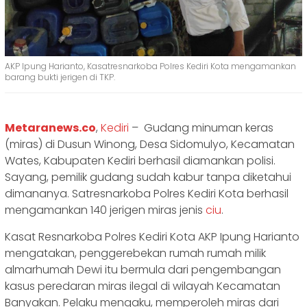
AKP Ipung Harianto, Kasatresnarkoba Polres Kediri Kota mengamankan
barang bukti jerigen di TKP.
Metaranews.co
,
Kediri
– Gudang minuman keras
(miras) di Dusun Winong, Desa Sidomulyo, Kecamatan
Wates, Kabupaten Kediri berhasil diamankan polisi.
Sayang, pemilik gudang sudah kabur tanpa diketahui
dimananya. Satresnarkoba Polres Kediri Kota berhasil
mengamankan 140 jerigen miras jenis
ciu
.
Kasat Resnarkoba Polres Kediri Kota AKP Ipung Harianto
mengatakan, penggerebekan rumah rumah milik
almarhumah Dewi itu bermula dari pengembangan
kasus peredaran miras ilegal di wilayah Kecamatan
Banyakan. Pelaku mengaku, memperoleh miras dari