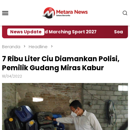
Loncat
ke
Menu
konten
Mobile
umah World Marching Sport 2027
News Update
‎Soal Rencana 
Beranda
Headline
7 Ribu Liter Ciu Diamankan Polisi,
Pemilik Gudang Miras Kabur
18/04/2022