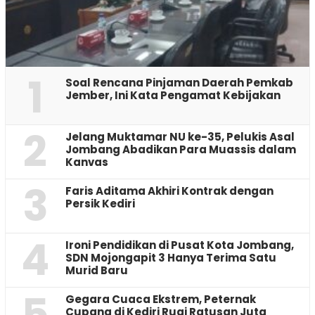
1
‎Soal Rencana Pinjaman Daerah Pemkab
Jember, Ini Kata Pengamat Kebijakan ‎
2
Jelang Muktamar NU ke-35, Pelukis Asal
Jombang Abadikan Para Muassis dalam
Kanvas
3
Faris Aditama Akhiri Kontrak dengan
Persik Kediri
4
Ironi Pendidikan di Pusat Kota Jombang,
SDN Mojongapit 3 Hanya Terima Satu
Murid Baru
5
‎Gegara Cuaca Ekstrem, Peternak
Cupang di Kediri Rugi Ratusan Juta