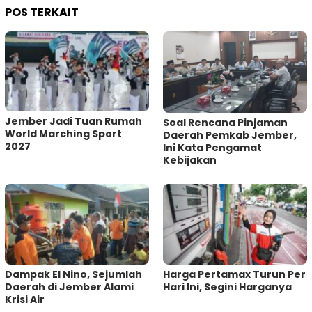
POS TERKAIT
Jember Jadi Tuan Rumah
‎Soal Rencana Pinjaman
World Marching Sport
Daerah Pemkab Jember,
2027
Ini Kata Pengamat
Kebijakan ‎
Dampak El Nino, Sejumlah
Harga Pertamax Turun Per
Daerah di Jember Alami
Hari Ini, Segini Harganya
Krisi Air