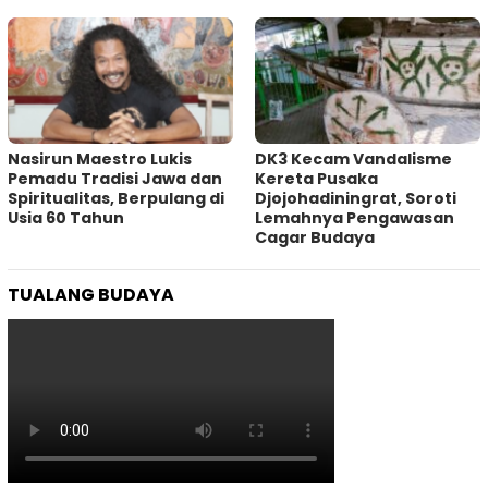
‎Nasirun Maestro Lukis
DK3 Kecam Vandalisme
Pemadu Tradisi Jawa dan
Kereta Pusaka
Spiritualitas, Berpulang di
Djojohadiningrat, Soroti
Usia 60 Tahun
Lemahnya Pengawasan
Cagar Budaya
TUALANG BUDAYA