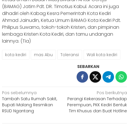
(BAMAG) Jatim Pdt. DR. Timotius Kabul. Acara ini juga
dihadiri oleh Kabag Kesra Pemerintah Kota Kediri
Ahmad Jainudin, Ketua Umum BAMAG Kota Kediri Pdt.
Philipus Suwarno, tokoh-tokoh Kristen, dan pimpinan
lembaga Kristen Kota Kediri, dan tamu undangan
lainnya. (Tia)
kota kediri
mas Abu
Toleransi
Wali kota kediri
SEBARKAN
Navigasi
Pos sebelumnya
Pos berikutnya
Tambah Satu Rumah Sakit,
Perangi Kekerasan Terhadap
pos
Bupati Malang Resmikan
Perempuan, PKK Kediri Bentuk
RSUD Ngantang
Tim Khusus dan Buat Hotline