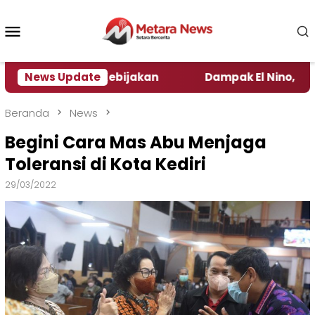
Loncat
ke
Menu
konten
Mobile
engamat Kebijakan ‎
News Update
Dampak El Nino, Sejumlah Da
Beranda
News
Begini Cara Mas Abu Menjaga
Toleransi di Kota Kediri
29/03/2022