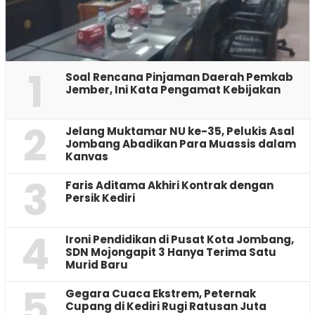
1
‎Soal Rencana Pinjaman Daerah Pemkab
Jember, Ini Kata Pengamat Kebijakan ‎
2
Jelang Muktamar NU ke-35, Pelukis Asal
Jombang Abadikan Para Muassis dalam
Kanvas
3
Faris Aditama Akhiri Kontrak dengan
Persik Kediri
4
Ironi Pendidikan di Pusat Kota Jombang,
SDN Mojongapit 3 Hanya Terima Satu
Murid Baru
5
‎Gegara Cuaca Ekstrem, Peternak
Cupang di Kediri Rugi Ratusan Juta