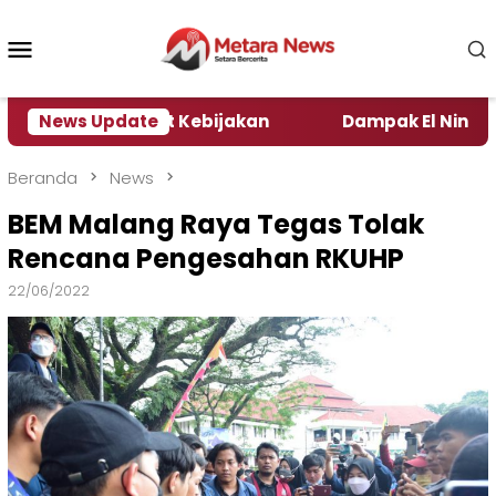
Loncat
ke
Menu
konten
Mobile
a Pengamat Kebijakan ‎
News Update
Dampak El Nino, Sejumlah
Beranda
News
BEM Malang Raya Tegas Tolak
Rencana Pengesahan RKUHP
22/06/2022