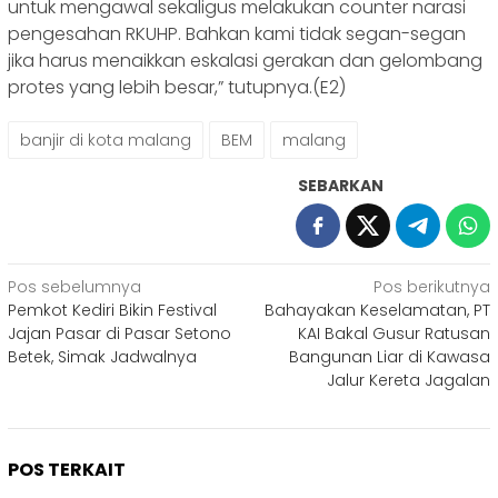
untuk mengawal sekaligus melakukan counter narasi
pengesahan RKUHP. Bahkan kami tidak segan-segan
jika harus menaikkan eskalasi gerakan dan gelombang
protes yang lebih besar,” tutupnya.(E2)
banjir di kota malang
BEM
malang
SEBARKAN
Navigasi
Pos sebelumnya
Pos berikutnya
Pemkot Kediri Bikin Festival
Bahayakan Keselamatan, PT
pos
Jajan Pasar di Pasar Setono
KAI Bakal Gusur Ratusan
Betek, Simak Jadwalnya
Bangunan Liar di Kawasa
Jalur Kereta Jagalan
POS TERKAIT