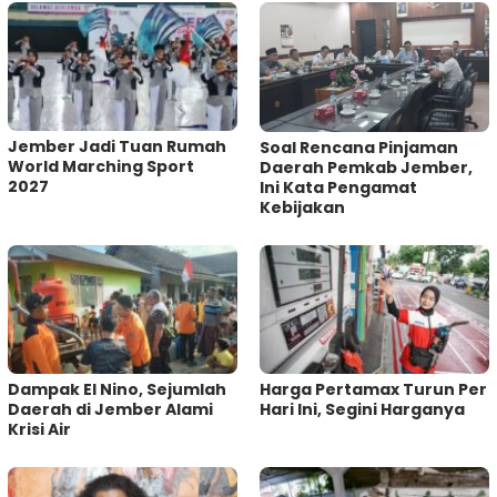
Jember Jadi Tuan Rumah
‎Soal Rencana Pinjaman
World Marching Sport
Daerah Pemkab Jember,
2027
Ini Kata Pengamat
Kebijakan ‎
Dampak El Nino, Sejumlah
Harga Pertamax Turun Per
Daerah di Jember Alami
Hari Ini, Segini Harganya
Krisi Air