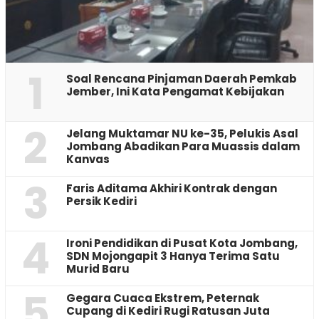
1
‎Soal Rencana Pinjaman Daerah Pemkab
Jember, Ini Kata Pengamat Kebijakan ‎
2
Jelang Muktamar NU ke-35, Pelukis Asal
Jombang Abadikan Para Muassis dalam
Kanvas
3
Faris Aditama Akhiri Kontrak dengan
Persik Kediri
4
Ironi Pendidikan di Pusat Kota Jombang,
SDN Mojongapit 3 Hanya Terima Satu
Murid Baru
5
‎Gegara Cuaca Ekstrem, Peternak
Cupang di Kediri Rugi Ratusan Juta