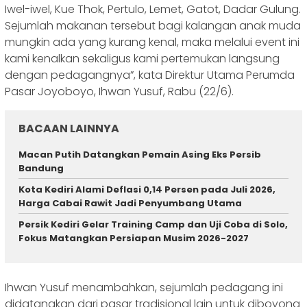
Iwel-iwel, Kue Thok, Pertulo, Lemet, Gatot, Dadar Gulung.
Sejumlah makanan tersebut bagi kalangan anak muda
mungkin ada yang kurang kenal, maka melalui event ini
kami kenalkan sekaligus kami pertemukan langsung
dengan pedagangnya”, kata Direktur Utama Perumda
Pasar Joyoboyo, Ihwan Yusuf, Rabu (22/6).
BACAAN LAINNYA
Macan Putih Datangkan Pemain Asing Eks Persib
Bandung
Kota Kediri Alami Deflasi 0,14 Persen pada Juli 2026,
Harga Cabai Rawit Jadi Penyumbang Utama
Persik Kediri Gelar Training Camp dan Uji Coba di Solo,
Fokus Matangkan Persiapan Musim 2026-2027
Ihwan Yusuf menambahkan, sejumlah pedagang ini
didatangkan dari pasar tradisional lain untuk diboyong