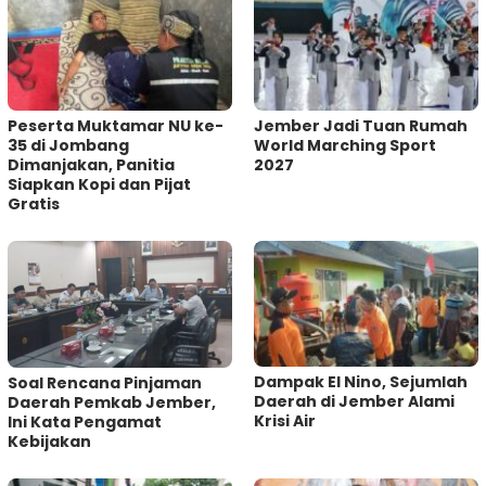
Peserta Muktamar NU ke-
Jember Jadi Tuan Rumah
35 di Jombang
World Marching Sport
Dimanjakan, Panitia
2027
Siapkan Kopi dan Pijat
Gratis
Dampak El Nino, Sejumlah
‎Soal Rencana Pinjaman
Daerah di Jember Alami
Daerah Pemkab Jember,
Krisi Air
Ini Kata Pengamat
Kebijakan ‎