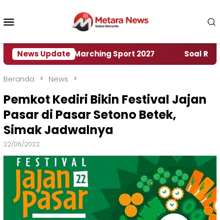
Loncat
ke
Menu
konten
Mobile
ah World Marching Sport 2027
News Update
‎Soal Rencana Pi
Beranda
News
Pemkot Kediri Bikin Festival Jajan
Pasar di Pasar Setono Betek,
Simak Jadwalnya
22/06/2022