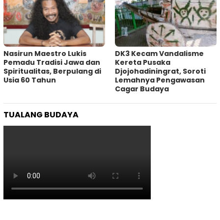
‎Nasirun Maestro Lukis
DK3 Kecam Vandalisme
Pemadu Tradisi Jawa dan
Kereta Pusaka
Spiritualitas, Berpulang di
Djojohadiningrat, Soroti
Usia 60 Tahun
Lemahnya Pengawasan
Cagar Budaya
TUALANG BUDAYA