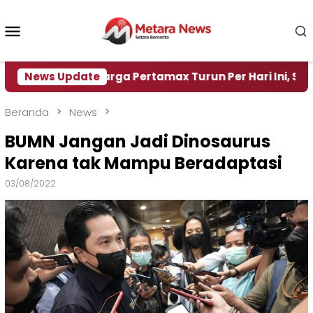
Loncat
ke
Menu
konten
Mobile
News Update
Harga Pertamax Turun Per Hari Ini, Segini Hargan
Beranda
News
BUMN Jangan Jadi Dinosaurus
Karena tak Mampu Beradaptasi
03/08/2022