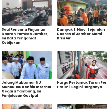
‎Soal Rencana Pinjaman
Dampak El Nino, Sejumlah
Daerah Pemkab Jember,
Daerah di Jember Alami
Ini Kata Pengamat
Krisi Air
Kebijakan ‎
Jelang Muktamar NU
Harga Pertamax Turun Per
Muncul Isu Konflik Internal
Hari Ini, Segini Harganya
Gegara Tambang, Ini
Penjelasan Gus Ipul