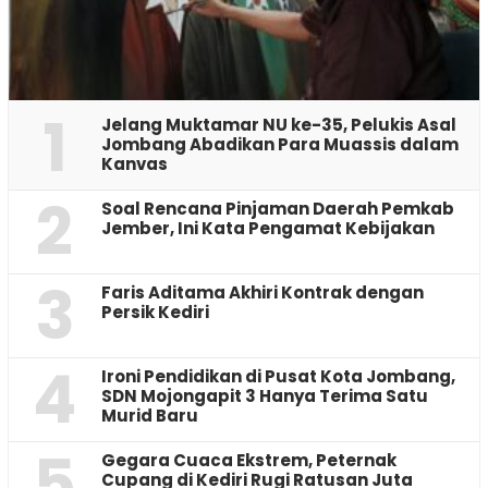
1
Jelang Muktamar NU ke-35, Pelukis Asal
Jombang Abadikan Para Muassis dalam
Kanvas
2
‎Soal Rencana Pinjaman Daerah Pemkab
Jember, Ini Kata Pengamat Kebijakan ‎
3
Faris Aditama Akhiri Kontrak dengan
Persik Kediri
4
Ironi Pendidikan di Pusat Kota Jombang,
SDN Mojongapit 3 Hanya Terima Satu
Murid Baru
5
‎Gegara Cuaca Ekstrem, Peternak
Cupang di Kediri Rugi Ratusan Juta