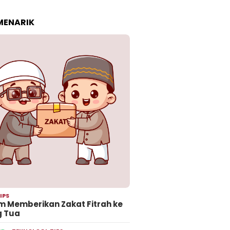
 MENARIK
IPS
 Memberikan Zakat Fitrah ke
g Tua