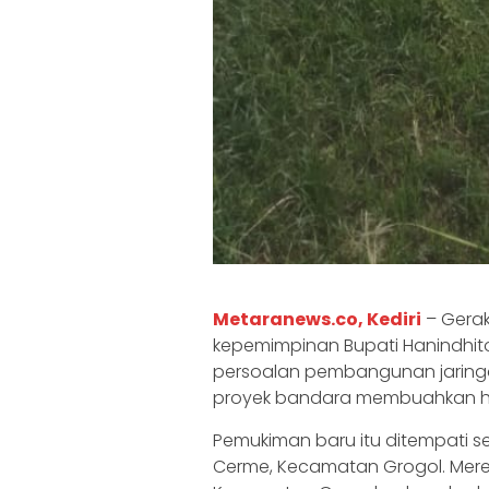
Metaranews.co, Kediri
– Gera
kepemimpinan Bupati Hanindh
persoalan pembangunan jaringa
proyek bandara membuahkan ha
Pemukiman baru itu ditempati se
Cerme, Kecamatan Grogol. Merek