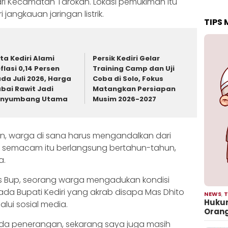
ri Kecamatan Tarokan. Lokasi pemukiman itu
angkauan jaringan listrik.
TIPS
ta Kediri Alami
Persik Kediri Gelar
flasi 0,14 Persen
Training Camp dan Uji
da Juli 2026, Harga
Coba di Solo, Fokus
bai Rawit Jadi
Matangkan Persiapan
enyumbang Utama
Musim 2026-2027
, warga di sana harus mengandalkan dari
si semacam itu berlangsung bertahun-tahun,
a.
s Bup, seorang warga mengadukan kondisi
a Bupati Kediri yang akrab disapa Mas Dhito
NEWS
,
T
Hukum
lui sosial media.
Oran
ada penerangan, sekarang saya juga masih