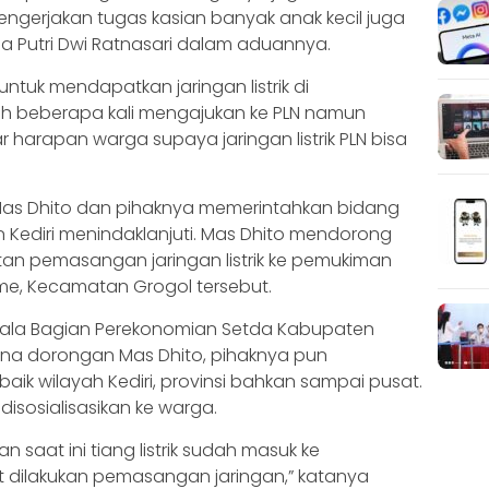
mengerjakan tugas kasian banyak anak kecil juga
ama Putri Dwi Ratnasari dalam aduannya.
tuk mendapatkan jaringan listrik di
 beberapa kali mengajukan ke PLN namun
ar harapan warga supaya jaringan listrik PLN bisa
Mas Dhito dan pihaknya memerintahkan bidang
Kediri menindaklanjuti. Mas Dhito mendorong
an pemasangan jaringan listrik ke pemukiman
me, Kecamatan Grogol tersebut.
la Bagian Perekonomian Setda Kabupaten
ana dorongan Mas Dhito, pihaknya pun
aik wilayah Kediri, provinsi bahkan sampai pusat.
disosialisasikan ke warga.
dan saat ini tiang listrik sudah masuk ke
t dilakukan pemasangan jaringan,” katanya