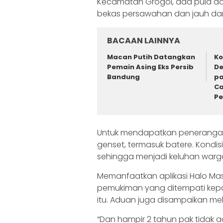
Kecamatan Grogol, ada pula da
bekas persawahan dan jauh dari j
BACAAN LAINNYA
Macan Putih Datangkan
Ko
Pemain Asing Eks Persib
De
Bandung
pa
Ca
P
Untuk mendapatkan penerangan
genset, termasuk batere. Kondi
sehingga menjadi keluhan warg
Memanfaatkan aplikasi Halo Ma
pemukiman yang ditempati kepad
itu. Aduan juga disampaikan mela
“Dan hampir 2 tahun pak tidak 