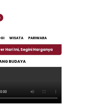
n
GI
WISATA
PARIWARA
Harganya
‎Nasirun Maestro Lukis Pemadu Tradisi J
ANG BUDAYA