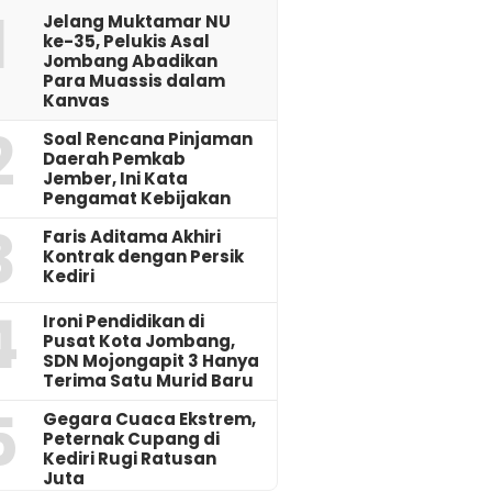
1
Jelang Muktamar NU
ke-35, Pelukis Asal
Jombang Abadikan
Para Muassis dalam
Kanvas
2
‎Soal Rencana Pinjaman
Daerah Pemkab
Jember, Ini Kata
Pengamat Kebijakan ‎
3
Faris Aditama Akhiri
Kontrak dengan Persik
Kediri
4
Ironi Pendidikan di
Pusat Kota Jombang,
SDN Mojongapit 3 Hanya
Terima Satu Murid Baru
5
‎Gegara Cuaca Ekstrem,
Peternak Cupang di
Kediri Rugi Ratusan
Juta