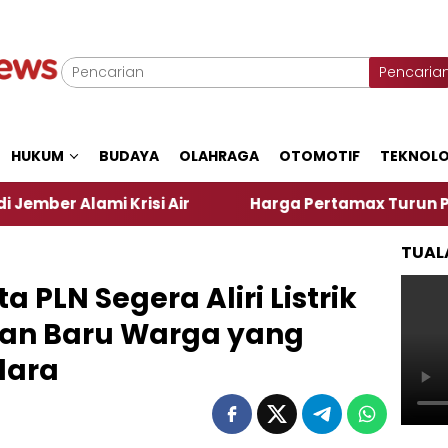
Pencaria
HUKUM
BUDAYA
OLAHRAGA
OTOMOTIF
TEKNOLO
i Air
Harga Pertamax Turun Per Hari Ini, Segini 
TUAL
a PLN Segera Aliri Listrik
an Baru Warga yang
dara