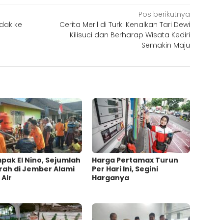
Pos berikutnya
idak ke
Cerita Meril di Turki Kenalkan Tari Dewi
Kilisuci dan Berharap Wisata Kediri
Semakin Maju
ak El Nino, Sejumlah
Harga Pertamax Turun
rah di Jember Alami
Per Hari Ini, Segini
 Air
Harganya