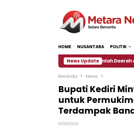
Loncat
ke
konten
HOME
NUSANTARA
POLITIK
Dampak El Nino, Sejumlah Daerah di Jember Alami Kris
News Update
Beranda
News
Bupati Kediri Mint
untuk Permukim
Terdampak Ban
13/06/2022