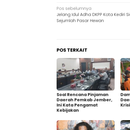
Navigasi
Pos sebelumnya
Jelang Idul Adha DKPP Kota Kediri S
pos
Sejumlah Pasar Hewan
POS TERKAIT
‎Soal Rencana Pinjaman
Damp
Daerah Pemkab Jember,
Dae
Ini Kata Pengamat
Krisi
Kebijakan ‎