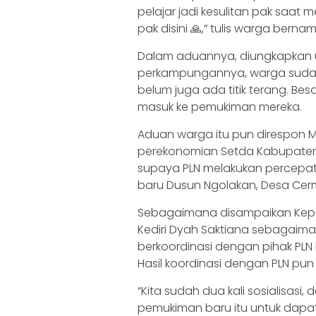
pelajar jadi kesulitan pak saat 
pak disini 🙏,” tulis warga bern
Dalam aduannya, diungkapkan un
perkampungannya, warga sudah
belum juga ada titik terang. Bes
masuk ke pemukiman mereka.
Aduan warga itu pun direspon 
perekonomian Setda Kabupaten 
supaya PLN melakukan percepat
baru Dusun Ngolakan, Desa Cer
Sebagaimana disampaikan Kepa
Kediri Dyah Saktiana sebagaim
berkoordinasi dengan pihak PLN b
Hasil koordinasi dengan PLN pun 
“Kita sudah dua kali sosialisasi, 
pemukiman baru itu untuk dapa