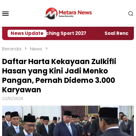
Loncat
ke
Menu
konten
Mobile
rld Marching Sport 2027
News Update
‎Soal Rencana Pinjama
Beranda
News
Daftar Harta Kekayaan Zulkifli
Hasan yang Kini Jadi Menko
Pangan, Pernah Didemo 3.000
Karyawan
22/10/2024