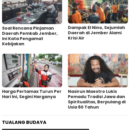
Dampak El Nino, Sejumlah
‎Soal Rencana Pinjaman
Daerah di Jember Alami
Daerah Pemkab Jember,
Krisi Air
Ini Kata Pengamat
Kebijakan ‎
Harga Pertamax Turun Per
‎Nasirun Maestro Lukis
Hari Ini, Segini Harganya
Pemadu Tradisi Jawa dan
Spiritualitas, Berpulang di
Usia 60 Tahun
TUALANG BUDAYA