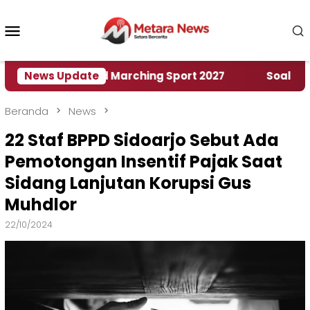
Loncat
ke
Menu
konten
Mobile
ah World Marching Sport 2027
News Update
‎Soal Rencana Pi
Beranda
News
22 Staf BPPD Sidoarjo Sebut Ada
Pemotongan Insentif Pajak Saat
Sidang Lanjutan Korupsi Gus
Muhdlor
22/10/2024