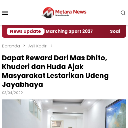
Loncat
ke
Menu
konten
Mobile
ah World Marching Sport 2027
News Update
‎Soal Rencana Pin
Beranda
Asli Kediri
Dapat Reward Dari Mas Dhito,
Khuderi dan Huda Ajak
Masyarakat Lestarikan Udeng
Jayabhaya
03/04/2022