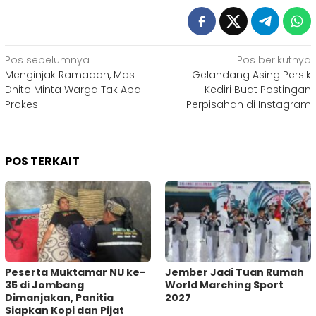
Navigasi
Pos sebelumnya
Pos berikutnya
Menginjak Ramadan, Mas
Gelandang Asing Persik
pos
Dhito Minta Warga Tak Abai
Kediri Buat Postingan
Prokes
Perpisahan di Instagram
POS TERKAIT
Peserta Muktamar NU ke-
Jember Jadi Tuan Rumah
35 di Jombang
World Marching Sport
Dimanjakan, Panitia
2027
Siapkan Kopi dan Pijat