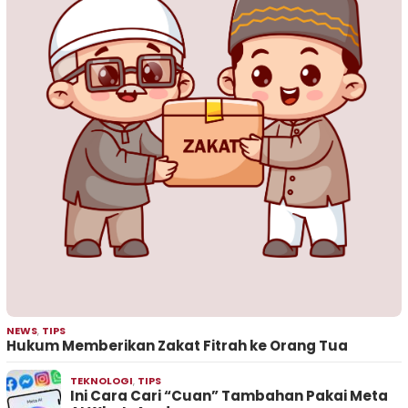
NEWS
,
TIPS
Hukum Memberikan Zakat Fitrah ke Orang Tua
TEKNOLOGI
,
TIPS
Ini Cara Cari “Cuan” Tambahan Pakai Meta