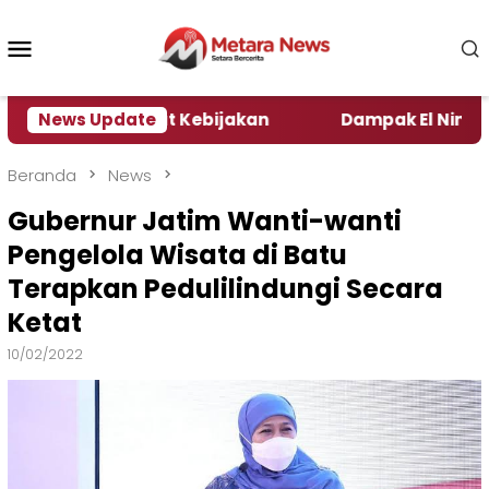
Loncat
ke
Menu
konten
Mobile
a Pengamat Kebijakan ‎
News Update
Dampak El Nino, Sejumlah 
Beranda
News
Gubernur Jatim Wanti-wanti
Pengelola Wisata di Batu
Terapkan Pedulilindungi Secara
Ketat
10/02/2022