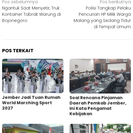
Navigasi
Pos sebelumnya
Pos berikutnya
Ngantuk Saat Menyetir, Truk
Polisi Tangkap Pelaku
pos
Kontainer Tabrak Warung di
Pencurian HP Milik Warga
Bojonegoro
Malang yang Sedang Tidur
di Tempat Umum
POS TERKAIT
Jember Jadi Tuan Rumah
‎Soal Rencana Pinjaman
World Marching Sport
Daerah Pemkab Jember,
2027
Ini Kata Pengamat
Kebijakan ‎