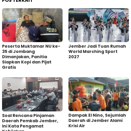
POS TERKAIT
Peserta Muktamar NU ke-
Jember Jadi Tuan Rumah
35 di Jombang
World Marching Sport
Dimanjakan, Panitia
2027
Siapkan Kopi dan Pijat
Gratis
Dampak El Nino, Sejumlah
‎Soal Rencana Pinjaman
Daerah di Jember Alami
Daerah Pemkab Jember,
Krisi Air
Ini Kata Pengamat