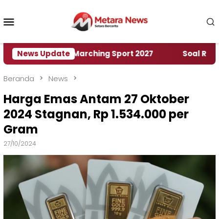
Loncat
ke
Menu
konten
Mobile
ah World Marching Sport 2027
News Update
‎Soal Rencana Pi
Beranda
News
Harga Emas Antam 27 Oktober
2024 Stagnan, Rp 1.534.000 per
Gram
27/10/2024