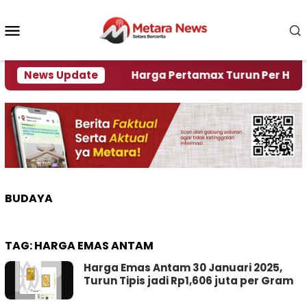
Loncat
ke
Menu
konten
Mobile
Krisi Air
News Update
Harga Pertamax Turun Per Hari Ini, Se
BUDAYA
TAG:
HARGA EMAS ANTAM
Harga Emas Antam 30 Januari 2025,
Turun Tipis jadi Rp1,606 juta per Gram