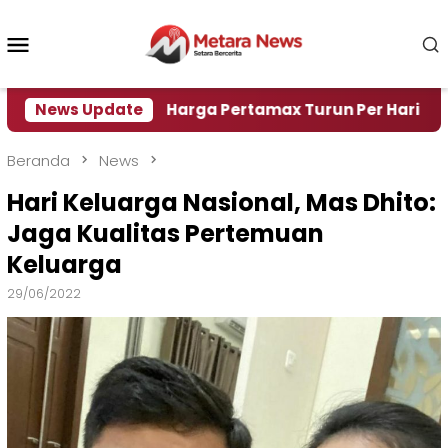
Loncat
ke
Menu
konten
Mobile
i Air
News Update
Harga Pertamax Turun Per Hari Ini, Segini 
Beranda
News
Hari Keluarga Nasional, Mas Dhito:
Jaga Kualitas Pertemuan
Keluarga
29/06/2022