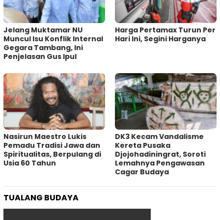
Jelang Muktamar NU
Harga Pertamax Turun Per
Muncul Isu Konflik Internal
Hari Ini, Segini Harganya
Gegara Tambang, Ini
Penjelasan Gus Ipul
‎Nasirun Maestro Lukis
DK3 Kecam Vandalisme
Pemadu Tradisi Jawa dan
Kereta Pusaka
Spiritualitas, Berpulang di
Djojohadiningrat, Soroti
Usia 60 Tahun
Lemahnya Pengawasan
Cagar Budaya
TUALANG BUDAYA