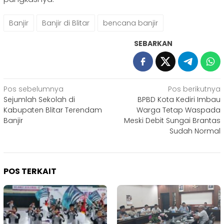
Banjir
Banjir di Blitar
bencana banjir
SEBARKAN
Navigasi
Pos sebelumnya
Pos berikutnya
Sejumlah Sekolah di
BPBD Kota Kediri Imbau
pos
Kabupaten Blitar Terendam
Warga Tetap Waspada
Banjir
Meski Debit Sungai Brantas
Sudah Normal
POS TERKAIT