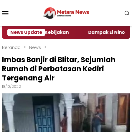
Loncat
ke
Menu
konten
Mobile
Pengamat Kebijakan ‎
News Update
Dampak El Nino, Sejumlah D
Beranda
News
Imbas Banjir di Blitar, Sejumlah
Rumah di Perbatasan Kediri
Tergenang Air
18/10/2022