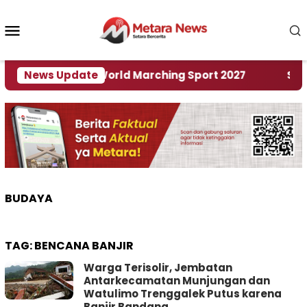
Loncat
ke
Menu
konten
Mobile
Tuan Rumah World Marching Sport 2027
News Update
‎Soal Re
BUDAYA
TAG:
BENCANA BANJIR
Warga Terisolir, Jembatan
Antarkecamatan Munjungan dan
Watulimo Trenggalek Putus karena
Banjir Bandang