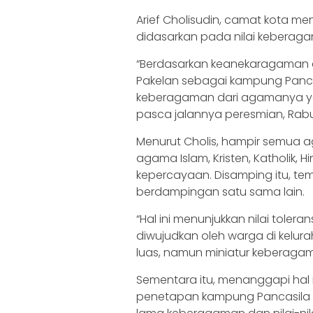
Arief Cholisudin, camat kota m
didasarkan pada nilai keberag
“Berdasarkan keanekaragaman 
Pakelan sebagai kampung Pancas
keberagaman dari agamanya yang
pasca jalannya peresmian, Rabu,
Menurut Cholis, hampir semua a
agama Islam, Kristen, Katholik,
kepercayaan. Disamping itu, te
berdampingan satu sama lain.
“Hal ini menunjukkan nilai tolera
diwujudkan oleh warga di kelurah
luas, namun miniatur keberagam
Sementara itu, menanggapi hal 
penetapan kampung Pancasila di