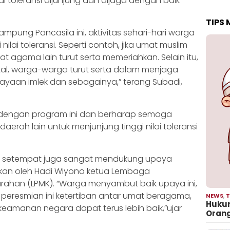
i toleransi dijunjung dan dijaga dengan baik
TIPS
pung Pancasila ini, aktivitas sehari-hari warga
ilai toleransi. Seperti contoh, jika umat muslim
mat agama lain turut serta memeriahkan. Selain itu,
atal, warga-warga turut serta dalam menjaga
ayaan imlek dan sebagainya,” terang Subadi,
r dengan program ini dan berharap semoga
aerah lain untuk menjunjung tinggi nilai toleransi
t setempat juga sangat mendukung upaya
pkan oleh Hadi Wiyono ketua Lembaga
ahan (LPMK). “Warga menyambut baik upaya ini,
eresmian ini ketertiban antar umat beragama,
NEWS
,
T
Hukum
s keamanan negara dapat terus lebih baik,”ujar
Oran