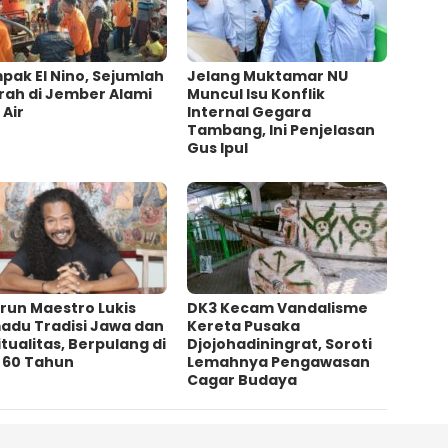
ak El Nino, Sejumlah
Jelang Muktamar NU
rah di Jember Alami
Muncul Isu Konflik
 Air
Internal Gegara
Tambang, Ini Penjelasan
Gus Ipul
irun Maestro Lukis
DK3 Kecam Vandalisme
adu Tradisi Jawa dan
Kereta Pusaka
itualitas, Berpulang di
Djojohadiningrat, Soroti
a 60 Tahun
Lemahnya Pengawasan
Cagar Budaya