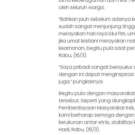
lama keberagaman dan nilai-nila
oleh seluruh warga.
“Bahkan jauh sebelum adanya kam
sudah sangat menjunjung tinggi n
merayakan hari raya Idul Fitri, u
jika umat kristiani merayakan n
keamanan, begitu pula saat per
Rabu, (16/3).
“Saya pribadi sangat bersyuku
dengan ini dapat menginspirasi d
juga,” pungkasnya.
Begitu pula dengan masyaraka
tersebut. Seperti yang diungka
Pemberdayaan Masyarakat Kelur
kami berharap semoga dengan p
kerukunan antar etnis, stabilita
Hadi, Rabu, (16/3).