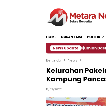
Loncat
ke
konten
HOME
NUSANTARA
POLITIK
 ‎
Dampak El Nino, Sejumlah Daerah di Jember Ala
News Update
Beranda
News
Kelurahan Pakel
Kampung Pancas
17/03/2022