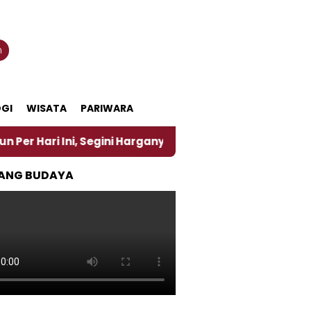
n
GI
WISATA
PARIWARA
Segini Harganya
‎Nasirun Maestro Lukis Pemadu Tr
ANG BUDAYA