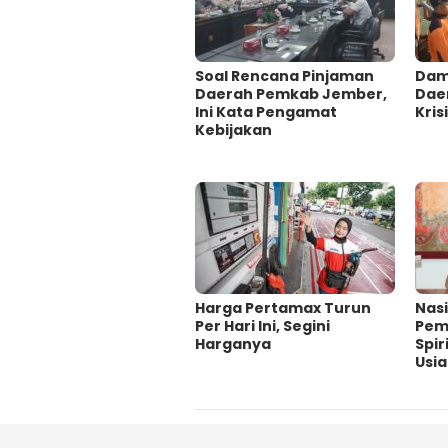
‎Soal Rencana Pinjaman
Damp
Daerah Pemkab Jember,
Dae
Ini Kata Pengamat
Krisi
Kebijakan ‎
Harga Pertamax Turun
‎Nas
Per Hari Ini, Segini
Pem
Harganya
Spir
Usi