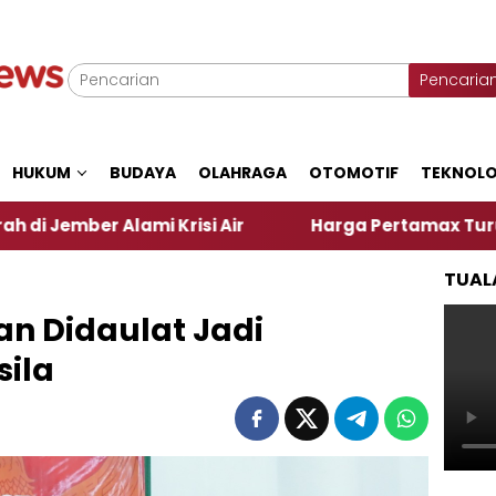
Pencaria
HUKUM
BUDAYA
OLAHRAGA
OTOMOTIF
TEKNOLO
mi Krisi Air
Harga Pertamax Turun Per Hari Ini, 
TUAL
an Didaulat Jadi
ila