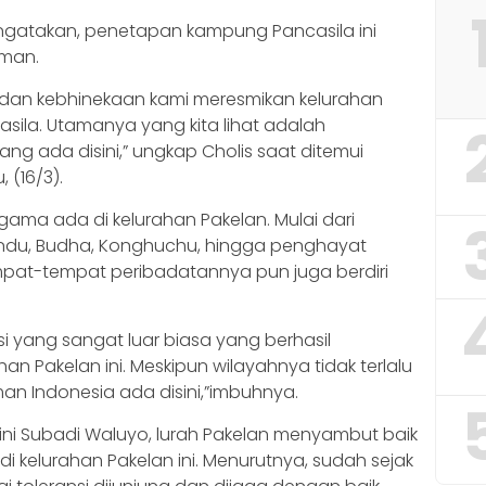
engatakan, penetapan kampung Pancasila ini
aman.
dan kebhinekaan kami meresmikan kelurahan
ila. Utamanya yang kita lihat adalah
 ada disini,” ungkap Cholis saat ditemui
 (16/3).
gama ada di kelurahan Pakelan. Mulai dari
 Hindu, Budha, Konghuchu, hingga penghayat
mpat-tempat peribadatannya pun juga berdiri
nsi yang sangat luar biasa yang berhasil
an Pakelan ini. Meskipun wilayahnya tidak terlalu
an Indonesia ada disini,”imbuhnya.
ini Subadi Waluyo, lurah Pakelan menyambut baik
 kelurahan Pakelan ini. Menurutnya, sudah sejak