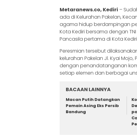
Metaranews.co, Kediri
– Sudah
ada di Kelurahan Pakelan, Kecama
agama hidup berdampingan penuh
Kota Kediri bersama dengan TN
Pancasila pertama di Kota Kediri
Peresmian tersebut dilaksanakan
kelurahan Pakelan Jl. Kyai Mojo, P
dengan penandatanganan komi
setiap elemen dan berbagai un
BACAAN LAINNYA
Macan Putih Datangkan
Ko
Pemain Asing Eks Persib
De
Bandung
pa
Ca
P