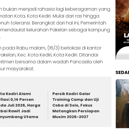
 bukan menjadi rahasia lagi keberagaman yang
tan Kota, Kota Kediri. Mulai dari ras hingga
 toleransi. Berangkat dari hal ini, Pemerintah
I mendaulat kelurahan Pakelan sebagai kampung
.
 pada Rabu malam, (16/3) berlokasi di kantor
akelan, Kec. Kota Kediri, Kota Kediri. Ditandai
tmen bersama dalam wadah Pancasila oleh
sur masyarakat.
SEDA
ta Kediri Alami
Persik Kediri Gelar
flasi 0,14 Persen
Training Camp dan Uji
da Juli 2026, Harga
Coba di Solo, Fokus
bai Rawit Jadi
Matangkan Persiapan
enyumbang Utama
Musim 2026-2027