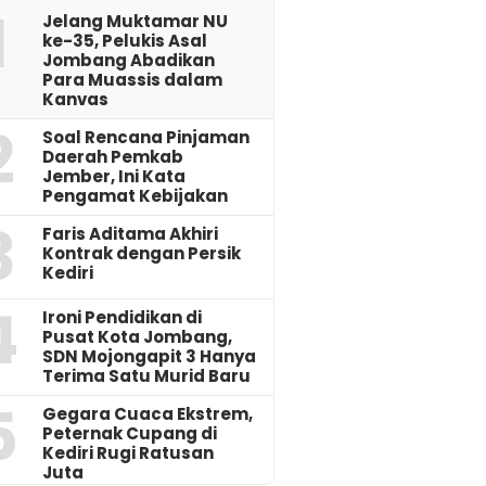
1
Jelang Muktamar NU
ke-35, Pelukis Asal
Jombang Abadikan
Para Muassis dalam
Kanvas
2
‎Soal Rencana Pinjaman
Daerah Pemkab
Jember, Ini Kata
Pengamat Kebijakan ‎
3
Faris Aditama Akhiri
Kontrak dengan Persik
Kediri
4
Ironi Pendidikan di
Pusat Kota Jombang,
SDN Mojongapit 3 Hanya
Terima Satu Murid Baru
5
‎Gegara Cuaca Ekstrem,
Peternak Cupang di
Kediri Rugi Ratusan
Juta