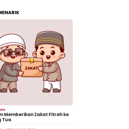
 MENARIK
IPS
 Memberikan Zakat Fitrah ke
g Tua