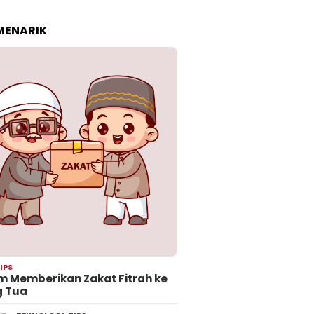
 MENARIK
IPS
 Memberikan Zakat Fitrah ke
g Tua