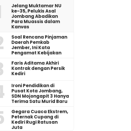
1
Jelang Muktamar NU
ke-35, Pelukis Asal
Jombang Abadikan
Para Muassis dalam
Kanvas
2
‎Soal Rencana Pinjaman
Daerah Pemkab
Jember, Ini Kata
Pengamat Kebijakan ‎
3
Faris Aditama Akhiri
Kontrak dengan Persik
Kediri
4
Ironi Pendidikan di
Pusat Kota Jombang,
SDN Mojongapit 3 Hanya
Terima Satu Murid Baru
5
‎Gegara Cuaca Ekstrem,
Peternak Cupang di
Kediri Rugi Ratusan
Juta