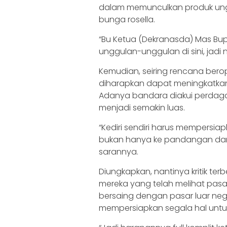
dalam memunculkan produk unggu
bunga rosella.
“Bu Ketua (Dekranasda) Mas Bupa
unggulan-unggulan di sini, jadi
Kemudian, seiring rencana be
diharapkan dapat meningkatkan
Adanya bandara diakui perda
menjadi semakin luas.
“Kediri sendiri harus mempersia
bukan hanya ke pandangan dan 
sarannya.
Diungkapkan, nantinya kritik te
mereka yang telah melihat pasar
bersaing dengan pasar luar nege
mempersiapkan segala hal unt