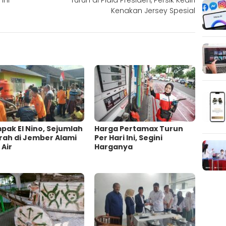
ini
Turun di Piala Presiden, Persik Kediri
Kenakan Jersey Spesial
ak El Nino, Sejumlah
Harga Pertamax Turun
rah di Jember Alami
Per Hari Ini, Segini
 Air
Harganya