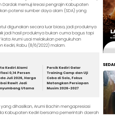
in Dardak memuji kreasi pengrajin Kabupaten
kan potensi sumber daya alam (SDA) yang
ul digunakan secara luar biasa, jadi produknya
ik jadi hasil produknya bukan cuma bagus tapi
” kata Arumi usai melakukan pengukuhan
 Kediri, Rabu (8/6/2022) malam.
SEDA
ta Kediri Alami
Persik Kediri Gelar
flasi 0,14 Persen
Training Camp dan Uji
da Juli 2026, Harga
Coba di Solo, Fokus
bai Rawit Jadi
Matangkan Persiapan
enyumbang Utama
Musim 2026-2027
 yang dihasilkan, Arumi Bachin mengapresiasi
da Kabupaten Kediri bersama pemerintah daerah