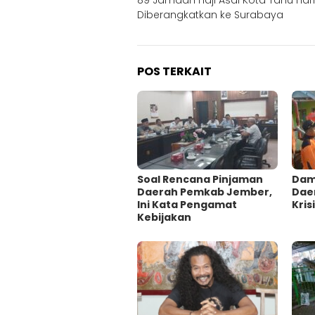
89 Jamaah Haji Asal Kota Tahu Hari 
pos
Diberangkatkan ke Surabaya
POS TERKAIT
‎Soal Rencana Pinjaman
Damp
Daerah Pemkab Jember,
Dae
Ini Kata Pengamat
Krisi
Kebijakan ‎