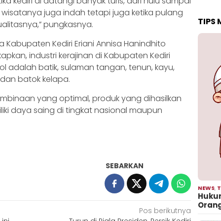
ika kediri di datangi banyak turis, dari hulu sampai
wisatanya juga indah tetapi juga ketika pulang
TIPS
ualitasnya,” pungkasnya.
 Kabupaten Kediri Eriani Annisa Hanindhito
n, industri kerajinan di Kabupaten Kediri
l adalah batik, sulaman tangan, tenun, kayu,
 dan batok kelapa.
mbinaan yang optimal, produk yang dihasilkan
iki daya saing di tingkat nasional maupun
SEBARKAN
NEWS
,
T
Hukum
Oran
Pos berikutnya