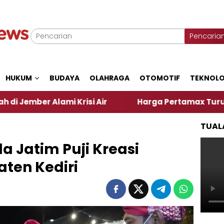
Pencaria
HUKUM
BUDAYA
OLAHRAGA
OTOMOTIF
TEKNOLO
ami Krisi Air
Harga Pertamax Turun Per Hari Ini,
TUAL
 Jatim Puji Kreasi
aten Kediri