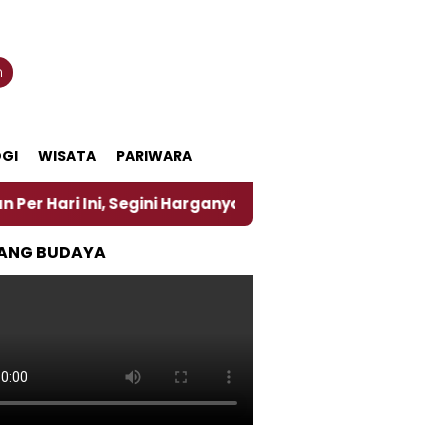
n
GI
WISATA
PARIWARA
 Segini Harganya
‎Nasirun Maestro Lukis Pemadu T
ANG BUDAYA