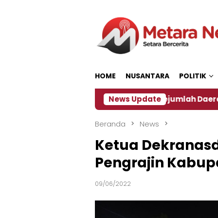
Loncat
ke
konten
HOME
NUSANTARA
POLITIK
n ‎
Dampak El Nino, Sejumlah Daerah di Jember Al
News Update
Beranda
News
Ketua Dekranasda
Pengrajin Kabup
09/06/2022