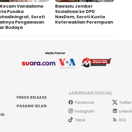
 Kecam Vandalisme
Bawaslu Jember
eta Pusaka
Sosialisasi ke DPD
ohadiningrat, Soroti
NasDem, Soroti Kuota
ahnya Pengawasan
Keterwakilan Perempuan
ar Budaya
JARINGAN SOCIAL
PRESS RELEASE
Facebook
Twitter
PASANG IKLAN
Instagram
Linked
IA
Tiktok
RSS