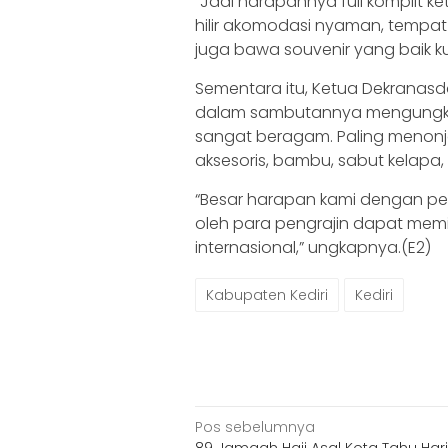
“Jadi harapannya full komplit ket
hilir akomodasi nyaman, tempat 
juga bawa souvenir yang baik k
Sementara itu, Ketua Dekranasda
dalam sambutannya mengungkapka
sangat beragam. Paling menonjo
aksesoris, bambu, sabut kelapa,
“Besar harapan kami dengan pe
oleh para pengrajin dapat memil
internasional,” ungkapnya.(E2)
Kabupaten Kediri
Kediri
Navigasi
Pos sebelumnya