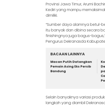
Provinsi Jawa Timur, Arumi Bach
Kediri yang mampu memaksimal
dimiliki.
“Sumber daya alamnya betul-bet
itu banyak dan dibina secara ba
finishingnya juga bagus-bagus,
Pengurus Dekranasda Kabupaten
BACAAN LAINNYA
Macan Putih Datangkan
Ko
Pemain Asing Eks Persib
De
Bandung
pa
Ca
P
Selain banyaknya variasi produk
langkah yang diambil Dekranas