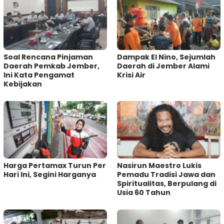
‎Soal Rencana Pinjaman
Dampak El Nino, Sejumlah
Daerah Pemkab Jember,
Daerah di Jember Alami
Ini Kata Pengamat
Krisi Air
Kebijakan ‎
Harga Pertamax Turun Per
‎Nasirun Maestro Lukis
Hari Ini, Segini Harganya
Pemadu Tradisi Jawa dan
Spiritualitas, Berpulang di
Usia 60 Tahun