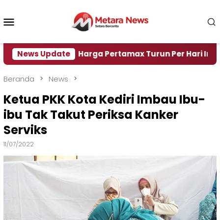
Loncat
ke
Menu
konten
Mobile
Air
News Update
Harga Pertamax Turun Per Hari Ini, Segini Ha
Beranda
News
Ketua PKK Kota Kediri Imbau Ibu-
ibu Tak Takut Periksa Kanker
Serviks
11/07/2022