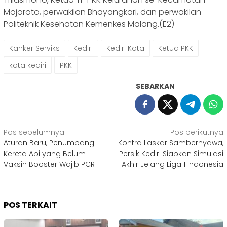
Mojoroto, perwakilan Bhayangkari, dan perwakilan
Politeknik Kesehatan Kemenkes Malang.(E2)
Kanker Serviks
Kediri
Kediri Kota
Ketua PKK
kota kediri
PKK
SEBARKAN
Navigasi
Pos sebelumnya
Pos berikutnya
Aturan Baru, Penumpang
Kontra Laskar Sambernyawa,
pos
Kereta Api yang Belum
Persik Kediri Siapkan Simulasi
Vaksin Booster Wajib PCR
Akhir Jelang Liga 1 Indonesia
POS TERKAIT