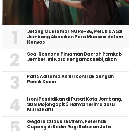
1
Jelang Muktamar NU ke-35, Pelukis Asal
Jombang Abadikan Para Muassis dalam
Kanvas
2
‎Soal Rencana Pinjaman Daerah Pemkab
Jember, Ini Kata Pengamat Kebijakan ‎
3
Faris Aditama Akhiri Kontrak dengan
Persik Kediri
4
Ironi Pendidikan di Pusat Kota Jombang,
SDN Mojongapit 3 Hanya Terima Satu
Murid Baru
5
‎Gegara Cuaca Ekstrem, Peternak
Cupang di Kediri Rugi Ratusan Juta