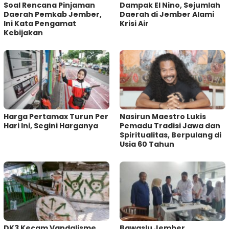
‎Soal Rencana Pinjaman
Dampak El Nino, Sejumlah
Daerah Pemkab Jember,
Daerah di Jember Alami
Ini Kata Pengamat
Krisi Air
Kebijakan ‎
Harga Pertamax Turun Per
‎Nasirun Maestro Lukis
Hari Ini, Segini Harganya
Pemadu Tradisi Jawa dan
Spiritualitas, Berpulang di
Usia 60 Tahun
DK3 Kecam Vandalisme
Bawaslu Jember