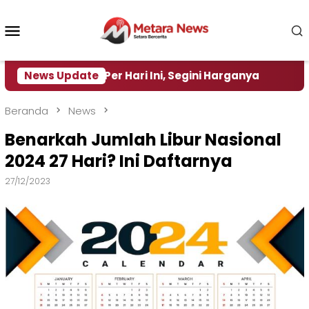
Loncat
ke
Menu
konten
Mobile
 Turun Per Hari Ini, Segini Harganya
News Update
‎Nasirun Ma
Beranda
News
Benarkah Jumlah Libur Nasional
2024 27 Hari? Ini Daftarnya
27/12/2023