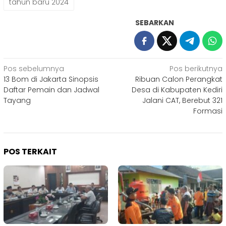
tahun baru 2024
SEBARKAN
Navigasi
Pos sebelumnya
Pos berikutnya
13 Bom di Jakarta Sinopsis
Ribuan Calon Perangkat
pos
Daftar Pemain dan Jadwal
Desa di Kabupaten Kediri
Tayang
Jalani CAT, Berebut 321
Formasi
POS TERKAIT