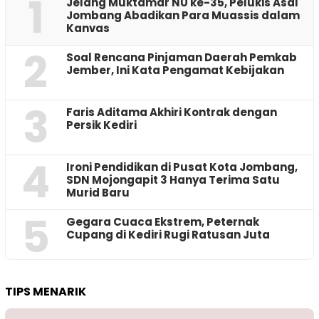
1
Jelang Muktamar NU ke-35, Pelukis Asal
Jombang Abadikan Para Muassis dalam
Kanvas
2
‎Soal Rencana Pinjaman Daerah Pemkab
Jember, Ini Kata Pengamat Kebijakan ‎
3
Faris Aditama Akhiri Kontrak dengan
Persik Kediri
4
Ironi Pendidikan di Pusat Kota Jombang,
SDN Mojongapit 3 Hanya Terima Satu
Murid Baru
5
‎Gegara Cuaca Ekstrem, Peternak
Cupang di Kediri Rugi Ratusan Juta
TIPS MENARIK