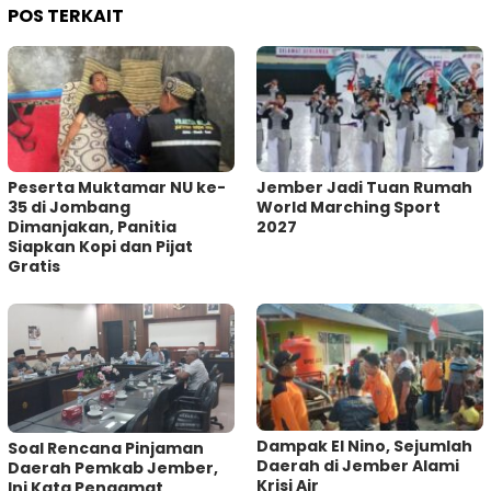
POS TERKAIT
Peserta Muktamar NU ke-
Jember Jadi Tuan Rumah
35 di Jombang
World Marching Sport
Dimanjakan, Panitia
2027
Siapkan Kopi dan Pijat
Gratis
Dampak El Nino, Sejumlah
‎Soal Rencana Pinjaman
Daerah di Jember Alami
Daerah Pemkab Jember,
Krisi Air
Ini Kata Pengamat