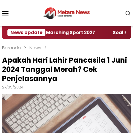
Loncat
ke
Menu
konten
Mobile
ah World Marching Sport 2027
News Update
‎Soal Rencana Pi
Beranda
News
Apakah Hari Lahir Pancasila 1 Juni
2024 Tanggal Merah? Cek
Penjelasannya
27/05/2024