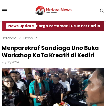
Loncat
ke
Menu
konten
Mobile
ir
News Update
Harga Pertamax Turun Per Hari Ini, Segini Ha
Beranda
News
Menparekraf Sandiaga Uno Buka
Workshop KaTa Kreatif di Kediri
23/06/2024