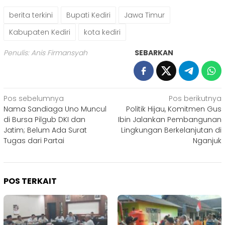
berita terkini
Bupati Kediri
Jawa Timur
Kabupaten Kediri
kota kediri
Penulis: Anis Firmansyah
SEBARKAN
Navigasi
Pos sebelumnya
Pos berikutnya
Nama Sandiaga Uno Muncul
Politik Hijau, Komitmen Gus
pos
di Bursa Pilgub DKI dan
Ibin Jalankan Pembangunan
Jatim; Belum Ada Surat
Lingkungan Berkelanjutan di
Tugas dari Partai
Nganjuk
POS TERKAIT