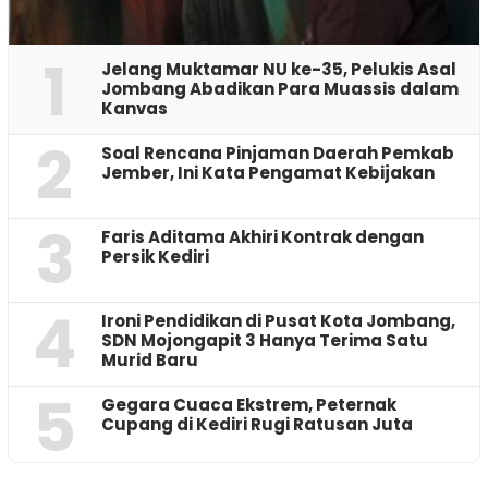
1
Jelang Muktamar NU ke-35, Pelukis Asal
Jombang Abadikan Para Muassis dalam
Kanvas
2
‎Soal Rencana Pinjaman Daerah Pemkab
Jember, Ini Kata Pengamat Kebijakan ‎
3
Faris Aditama Akhiri Kontrak dengan
Persik Kediri
4
Ironi Pendidikan di Pusat Kota Jombang,
SDN Mojongapit 3 Hanya Terima Satu
Murid Baru
5
‎Gegara Cuaca Ekstrem, Peternak
Cupang di Kediri Rugi Ratusan Juta