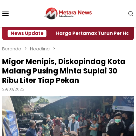
Loncat
ke
Menu
konten
Mobile
risi Air
News Update
Harga Pertamax Turun Per Hari Ini, Segi
Beranda
Headline
Migor Menipis, Diskopindag Kota
Malang Pusing Minta Suplai 30
Ribu Liter Tiap Pekan
29/03/2022