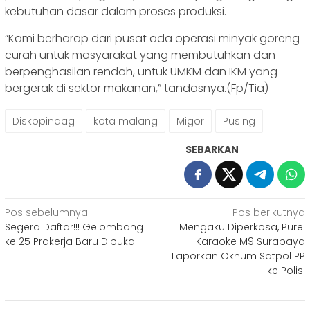
kebutuhan dasar dalam proses produksi.
“Kami berharap dari pusat ada operasi minyak goreng
curah untuk masyarakat yang membutuhkan dan
berpenghasilan rendah, untuk UMKM dan IKM yang
bergerak di sektor makanan,” tandasnya.(Fp/Tia)
Diskopindag
kota malang
Migor
Pusing
SEBARKAN
Navigasi
Pos sebelumnya
Pos berikutnya
Segera Daftar!!! Gelombang
Mengaku Diperkosa, Purel
pos
ke 25 Prakerja Baru Dibuka
Karaoke M9 Surabaya
Laporkan Oknum Satpol PP
ke Polisi