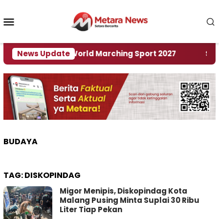
Loncat
ke
Menu
konten
Mobile
 Tuan Rumah World Marching Sport 2027
News Update
‎Soal R
BUDAYA
TAG:
DISKOPINDAG
Migor Menipis, Diskopindag Kota
Malang Pusing Minta Suplai 30 Ribu
Liter Tiap Pekan