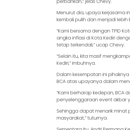
perbankan,” jelas Chevy.
Menurut dia, upaya kerjasama in
kembali pulih dan menjadi lebih 
“Kami bersama dengan TPID Kota
angka inflasi di Kota Kediri den
tetap terkendali,” ucap Chevy.
“Selain itu, kita masif mengka
Kediri,” imbuhnya.
Dalam kesempatan ini pihaknya
BCA atas upayanya dalam mend
“Kami berharap kedepan, BCA da
penyelenggaraan event akbar 
Sehingga dapat menarik minat
masyarakat,” tuturnya.
Sementara itu, Andri Permana K