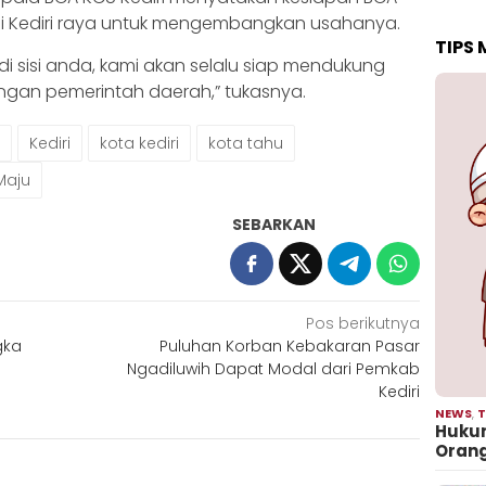
i Kediri raya untuk mengembangkan usahanya.
TIPS
di sisi anda, kami akan selalu siap mendukung
engan pemerintah daerah,” tukasnya.
Kediri
kota kediri
kota tahu
Maju
SEBARKAN
Pos berikutnya
gka
Puluhan Korban Kebakaran Pasar
Ngadiluwih Dapat Modal dari Pemkab
Kediri
NEWS
,
T
Hukum
Oran