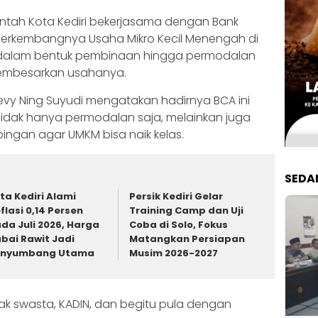
rintah Kota Kediri bekerjasama dengan Bank
berkembangnya Usaha Mikro Kecil Menengah di
ut dalam bentuk pembinaan hingga permodalan
membesarkan usahanya.
evy Ning Suyudi mengatakan hadirnya BCA ini
idak hanya permodalan saja, melainkan juga
gan agar UMKM bisa naik kelas.
SEDA
ta Kediri Alami
Persik Kediri Gelar
flasi 0,14 Persen
Training Camp dan Uji
da Juli 2026, Harga
Coba di Solo, Fokus
bai Rawit Jadi
Matangkan Persiapan
enyumbang Utama
Musim 2026-2027
ihak swasta, KADIN, dan begitu pula dengan