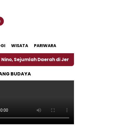
n
GI
WISATA
PARIWARA
lah Daerah di Jember Alami Krisi Air
Harga Perta
ANG BUDAYA