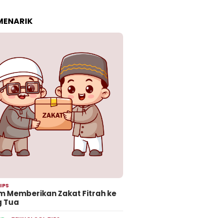
 MENARIK
IPS
 Memberikan Zakat Fitrah ke
g Tua