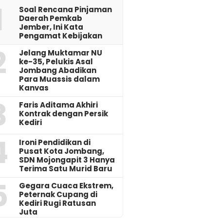
1
‎Soal Rencana Pinjaman
Daerah Pemkab
Jember, Ini Kata
Pengamat Kebijakan ‎
2
Jelang Muktamar NU
ke-35, Pelukis Asal
Jombang Abadikan
Para Muassis dalam
Kanvas
3
Faris Aditama Akhiri
Kontrak dengan Persik
Kediri
4
Ironi Pendidikan di
Pusat Kota Jombang,
SDN Mojongapit 3 Hanya
Terima Satu Murid Baru
5
‎Gegara Cuaca Ekstrem,
Peternak Cupang di
Kediri Rugi Ratusan
Juta