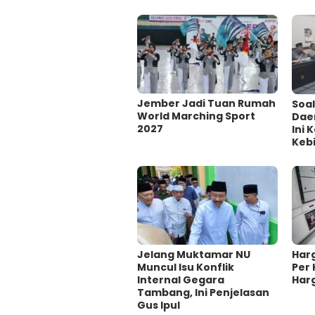
Jember Jadi Tuan Rumah
‎Soa
World Marching Sport
Dae
2027
Ini
Kebi
Jelang Muktamar NU
Har
Muncul Isu Konflik
Per 
Internal Gegara
Har
Tambang, Ini Penjelasan
Gus Ipul