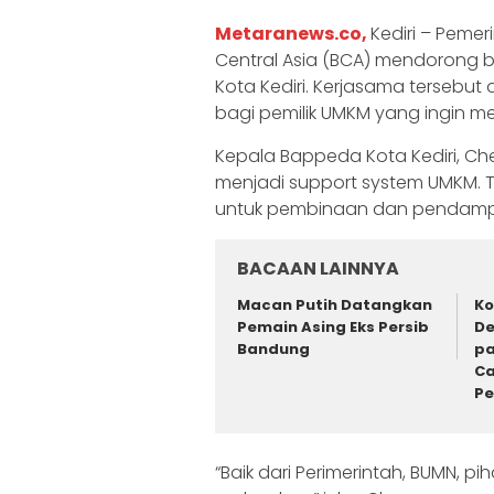
Metaranews.co,
Kediri – Peme
Central Asia (BCA) mendorong 
Kota Kediri. Kerjasama terseb
bagi pemilik UMKM yang ingin 
Kepala Bappeda Kota Kediri, Ch
menjadi support system UMKM. T
untuk pembinaan dan pendampin
BACAAN LAINNYA
Macan Putih Datangkan
Ko
Pemain Asing Eks Persib
De
Bandung
pa
Ca
P
“Baik dari Perimerintah, BUMN, p