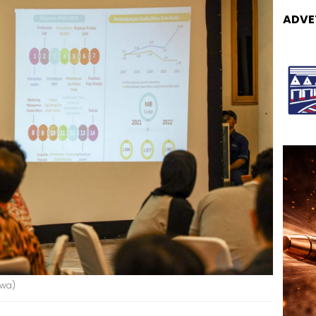
ADVE
ewa)