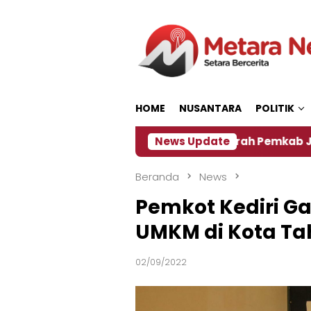
Loncat
ke
konten
HOME
NUSANTARA
POLITIK
‎Soal Rencana Pinjaman Daerah Pemkab Jember, Ini 
News Update
Beranda
News
Pemkot Kediri G
UMKM di Kota Ta
02/09/2022