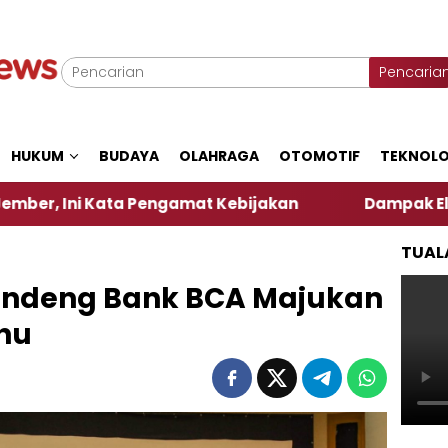
Pencaria
HUKUM
BUDAYA
OLAHRAGA
OTOMOTIF
TEKNOLO
Kata Pengamat Kebijakan ‎
Dampak El Nino, Sejum
TUAL
andeng Bank BCA Majukan
hu